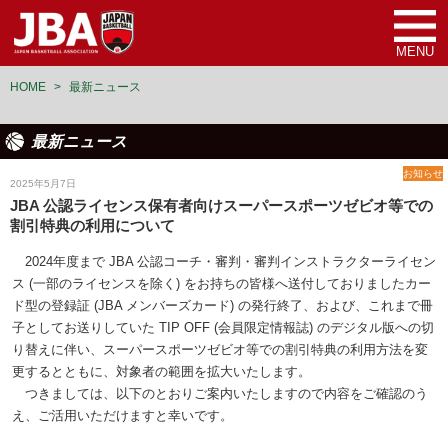
MENU
HOME
>
最新ニュース
最新ニュース
お知らせ
2025年5月7日
JBA 公認ライセンス保有者向けスーパースポーツゼビオ等での
割引特典の利用について
2024年度まで JBA 公認コーチ・審判・審判インストラクターライセン
ス (一部のライセンスを除く) をお持ちの皆様へ送付しておりましたカー
ド型の登録証 (JBA メンバーズカード) の発行終了、および、これまで冊
子としてお送りしていた TIP OFF (会員限定情報誌) のデジタル版への切
り替えに伴い、スーパースポーツゼビオ等での割引特典の利用方法を変
更するとともに、対象者の範囲を拡大いたします。
つきましては、以下のとおりご案内いたしますので内容をご確認のう
え、ご活用いただけますと幸いです。