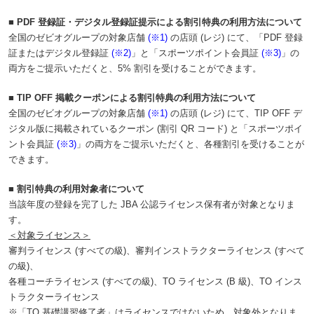
■ PDF 登録証・デジタル登録証提示による割引特典の利用方法について
全国のゼビオグループの対象店舗
(※1)
の店頭 (レジ) にて、「PDF 登録
証またはデジタル登録証
(※2)
」と「スポーツポイント会員証
(※3)
」の
両方をご提示いただくと、5% 割引を受けることができます。
■ TIP OFF 掲載クーポンによる割引特典の利用方法について
全国のゼビオグループの対象店舗
(※1)
の店頭 (レジ) にて、TIP OFF デ
ジタル版に掲載されているクーポン (割引 QR コード) と「スポーツポイ
ント会員証
(※3)
」の両方をご提示いただくと、各種割引を受けることが
できます。
■ 割引特典の利用対象者について
当該年度の登録を完了した JBA 公認ライセンス保有者が対象となりま
す。
＜対象ライセンス＞
審判ライセンス (すべての級)、審判インストラクターライセンス (すべて
の級)、
各種コーチライセンス (すべての級)、TO ライセンス (B 級)、TO インス
トラクターライセンス
※「TO 基礎講習修了者」はライセンスではないため、対象外となりま