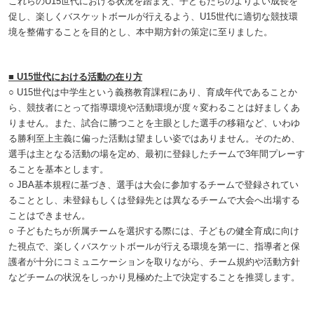
これらのU15世代における状況を踏まえ、子どもたちのよりよい成長を
促し、楽しくバスケットボールが行えるよう、U15世代に適切な競技環
境を整備することを目的とし、本中期方針の策定に至りました。
■ U15世代における活動の在り方
○ U15世代は中学生という義務教育課程にあり、育成年代であることか
ら、競技者にとって指導環境や活動環境が度々変わることは好ましくあ
りません。また、試合に勝つことを主眼とした選手の移籍など、いわゆ
る勝利至上主義に偏った活動は望ましい姿ではありません。そのため、
選手は主となる活動の場を定め、最初に登録したチームで3年間プレーす
ることを基本とします。
○ JBA基本規程に基づき、選手は大会に参加するチームで登録されてい
ることとし、未登録もしくは登録先とは異なるチームで大会へ出場する
ことはできません。
○ 子どもたちが所属チームを選択する際には、子どもの健全育成に向け
た視点で、楽しくバスケットボールが行える環境を第一に、指導者と保
護者が十分にコミュニケーションを取りながら、チーム規約や活動方針
などチームの状況をしっかり見極めた上で決定することを推奨します。