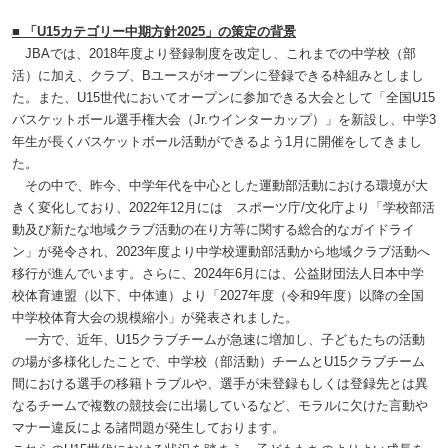
■ 「U15カテゴリー中期方針2025」の策定の背景
JBAでは、2018年度より登録制度を改定し、これまでの中学校（部
活）に加え、クラブ、Bユースがオープンに登録できる枠組みとしまし
た。また、U15世代においてオープンに参加できる大会として「全国U15
バスケットボール選手権大会（Jr.ウインターカップ）」を新設し、中学3
年生が長くバスケットボール活動ができるよう1月に開催をしてきまし
た。
その中で、昨今、中学年代を中心とした運動部活動における環境が大
きく変化しており、2022年12月には スポーツ庁/文化庁より「学校部活
動及び新たな地域クラブ活動の在り方等に関する総合的なガイドライ
ン」が発令され、2023年度より中学校運動部活動から地域クラブ活動へ
移行が進んでいます。さらに、2024年6月には、公益財団法人日本中学
校体育連盟（以下、中体連）より「2027年度（令和9年度）以降の全国
中学校体育大会の規模縮小」が発表されました。
一方で、近年、U15クラブチームが急速に増加し、子どもたちの活動
の場が多様化したことで、中学校（部活動）チームとU15クラブチーム
間における選手の移籍トラブルや、選手が未登録もしくは登録先とは異
なるチームで複数の競技会に出場しているなど、モラルに欠けた言動や
マナー違反による諸問題が発生しております。