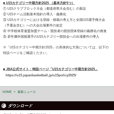
■ U15カテゴリー中期方針2025 （基本方針5つ）
① U15クラブブロック大会（都道府県大会含む）の新設
② U15チーム活動基本指針の導入・義務化
③ U15カテゴリーにおける登録・移籍の考え方と全国U15選手権大会
（予選会含む）への大会出場要件の改定
④ 中学校体育連盟加盟チーム・競技者の競技団体登録の義務化の推進
⑤ 若年層外国籍選手のU15カテゴリー競技会への出場要件の導入
※「U15カテゴリー中期方針2025」の具体的な方策については、以下の
特設ページをご確認ください。
■ JBA公式サイト：特設ページ「U15カテゴリー中期方針2025」
https://u15.japanbasketball.jp/u15policy2025/
HOME
>
最新ニュース
ダウンロード