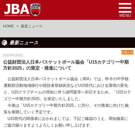
MENU
HOME
>
最新ニュース
最新ニュース
お知らせ
2025年3月5日
公益財団法人日本バスケットボール協会「U15カテゴリー中期
方針2025」の策定・推進について
公益財団法人日本バスケットボール協会（JBA）では、昨今の中学校
運動部活動地域移行や競技者登録状況などU15世代における環境の変化
と、U15クラブチームの増加に伴う諸問題等へ対応するため、「U15カテ
ゴリー中期方針2025」を策定いたしました。
今後は「U15カテゴリー中期方針2025」に則り、その推進に向けた施
策を展開していく予定です。
U15世代の関係者におかれましては、下記ご確認のうえ、周知徹底に
ご協力賜りますようよろしくお願い申し上げます。