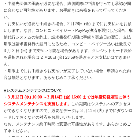
・申請先団体の承認が必要な場合、締切間際に申請を行っても承認が間
に合わない可能性があります。お手続きは余裕をもって行ってくださ
い。
・お支払いが必要な手続きの場合、2 月28日 (金) までにお支払いをお願
いします。なお、コンビニ・ペイジー・PayPay決済を選択した場合、収
納代行システムの制約上、請求書発行期限は手続き実施日の翌日、支払
期限は請求書発行の翌日になるため、コンビニ・ペイジー払いは最長で
3 月 2 日 (日) まで支払い可能な場合があります。クレジットカード決済
を選択された場合は 2 月28日 (金) 23:59を過ぎるとお支払いはできませ
ん。
・期限までにお手続きやお支払いが完了していない場合、申請された内
容は無効となります。あらかじめご了承ください。
■システムメンテナンスについて
・
3 月12日 (水) 10:00 ～3 月14日 (金) 16:00 までは年度切替処理に伴う
システムメンテナンスを実施します。
この期間はシステムへのアクセス
ができなくなりますので、必要なデータは 3 月11日 (火) までにダウンロ
ードしておくなどの対応をお願いいたします。
なお、メンテナンス終了時間は変更の可能性があります。あらかじめご
了承ください。