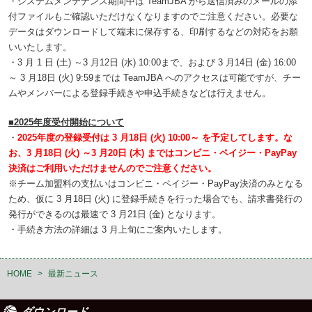
・システムメンテナンス期間中は TeamJBA から送信済みのメールの添
付ファイルもご確認いただけなくなりますのでご注意ください。必要な
データはダウンロードして端末に保存する、印刷するなどの対応をお願
いいたします。
・3 月 1 日 (土) ～3 月12日 (水) 10:00まで、および 3 月14日 (金) 16:00
～ 3 月18日 (火) 9:59までは TeamJBA へのアクセスは可能ですが、チー
ムやメンバーによる登録手続きや申込手続きなどは行えません。
■2025年度受付開始について
・
2025年度の登録受付は 3 月18日 (火) 10:00～ を予定してします。な
お、3 月18日 (火) ～3 月20日 (木) まではコンビニ・ペイジー・PayPay
決済はご利用いただけませんのでご注意ください。
※チーム加盟料の支払いはコンビニ・ペイジー・PayPay決済のみとなる
ため、仮に 3 月18日 (火) に登録手続きを行った場合でも、請求書発行の
発行ができるのは最速で 3 月21日 (金) となります。
・手続き方法の詳細は 3 月上旬にご案内いたします。
HOME
>
最新ニュース
ダウンロード