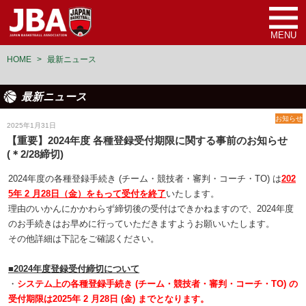
MENU
HOME
>
最新ニュース
最新ニュース
お知らせ
2025年1月31日
【重要】2024年度 各種登録受付期限に関する事前のお知らせ
(＊2/28締切)
2024年度の各種登録手続き (チーム・競技者・審判・コーチ・TO) は
202
5年 2 月28日（金）をもって受付を終了
いたします。
理由のいかんにかかわらず締切後の受付はできかねますので、2024年度
のお手続きはお早めに行っていただきますようお願いいたします。
その他詳細は下記をご確認ください。
■2024年度登録受付締切について
・
システム上の各種登録手続き (チーム・競技者・審判・コーチ・TO) の
受付期限は2025年 2 月28日 (金) までとなります。