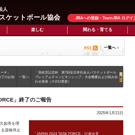
法人
スケットボール協会
JBAへの登録・TeaｍJBA ログイ
楽しむ
関わる・育てる
一覧へ
コーチ」
「高松宮記念杯 第7回全日本社会人バスケットボール
終了のお知
一覧へ
プレミアムチャンピオンシップ」大会概要および組み合
わせ発表（※2/12更新）
K FORCE」終了のご報告
2025年1月21日
の欠如等を理
による資格停止
「JAPAN 2024 TASK FORCE」記者会見