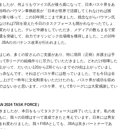
ましたが、何よりもヴァイス氏が後ろ盾になって、日本バスケ界をあ
当時のバウマン事務総長が「日本が世界で活躍してくれなければ困
が乗り移って、この10年間ここまで来ました。残念ながらバウマン氏
なければ7回を迎えた今日のタスクフォースも開かれなかったでしょ
は変わりました。テレビ中継をしていただき、メディアの数もまるで変
選を突破して、自力でオリンピック出場権を獲得しました。この10年
JBAのガバナンス改革が行われました。
はじめ、多くの皆さんのご支援があり、特に境田（正樹）弁護士は手
ってBリーグの組織作りに尽力していただきました。どれだけ喧嘩した
がって、だいたい120から230ぐらいまでその頃は上がっていまし
っ赤なんです。それほどバスケ界には怒っていました。でも今日は全
し上げて一昨年に文化勲章をいただけたのも、バスケ界が成功を収め
ではないかと思います。バスケ界、そしてBリーグには大変感謝してい
024 TASK FORCE）
きましたが、本日をもってタスクフォースは終了いたします。私の友
もに、我々の目標はすべて達成できたと考えています。日本には男女
れ変わりました。我々FIBAとしても、JBAは良きパートナーであ