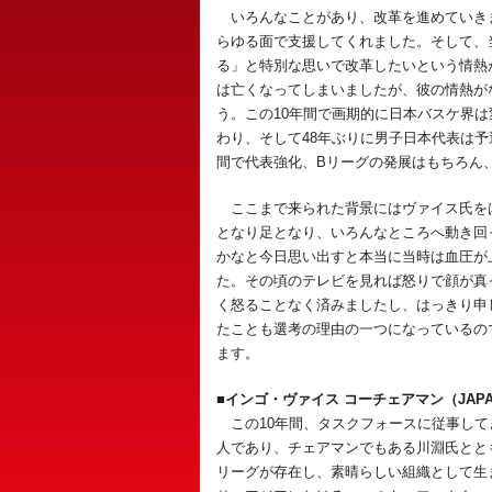
いろんなことがあり、改革を進めていき
らゆる面で支援してくれました。そして、
る」と特別な思いで改革したいという情熱
は亡くなってしまいましたが、彼の情熱が
う。この10年間で画期的に日本バスケ界
わり、そして48年ぶりに男子日本代表は予
間で代表強化、Bリーグの発展はもちろん、
ここまで来られた背景にはヴァイス氏を
となり足となり、いろんなところへ動き回
かなと今日思い出すと本当に当時は血圧が上
た。その頃のテレビを見れば怒りで顔が真
く怒ることなく済みましたし、はっきり申
たことも選考の理由の一つになっているの
ます。
■インゴ・ヴァイス コーチェアマン（JAPAN 2
この10年間、タスクフォースに従事して
人であり、チェアマンでもある川淵氏とと
リーグが存在し、素晴らしい組織として生ま