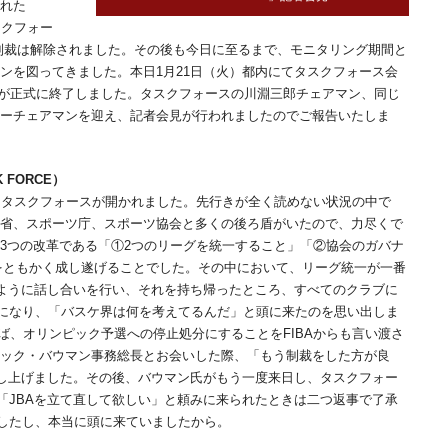
された
タスクフォー
月に制裁は解除されました。その後も今日に至るまで、モニタリング期間と
ョンを図ってきました。本日1月21日（火）都内にてタスクフォース会
スが正式に終了しました。タスクフォースの川淵三郎チェアマン、同じ
コーチェアマンを迎え、記者会見が行われましたのでご報告いたしま
 FORCE）
第1回タスクフォースが開かれました。先行きが全く読めない状況の中で
文科省、スポーツ庁、スポーツ協会と多くの後ろ盾がいたので、力尽くで
た3つの改革である「①2つのリーグを統一すること」「②協会のガバナ
をともかく成し遂げることでした。その中において、リーグ統一が一番
のように話し合いを行い、それを持ち帰ったところ、すべてのクラブに
になり、「バスケ界は何を考えてるんだ」と頭に来たのを思い出しま
ば、オリンピック予選への停止処分にすることをFIBAからも言い渡さ
トリック・バウマン事務総長とお会いした際、「もう制裁をした方が良
申し上げました。その後、バウマン氏がもう一度来日し、タスクフォー
「JBAを立て直して欲しい」と頼みに来られたときは二つ返事で了承
したし、本当に頭に来ていましたから。