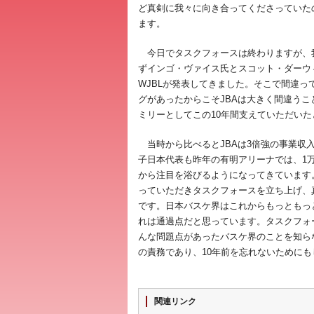
ど真剣に我々に向き合ってくださっていたのかと
ます。
今日でタスクフォースは終わりますが、我
ずインゴ・ヴァイス氏とスコット・ダーウィ
WJBLが発表してきました。そこで間違
グがあったからこそJBAは大きく間違うこ
ミリーとしてこの10年間支えていただい
当時から比べるとJBAは3倍強の事業収
子日本代表も昨年の有明アリーナでは、1
から注目を浴びるようになってきています
っていただきタスクフォースを立ち上げ、
です。日本バスケ界はこれからもっともっ
れは通過点だと思っています。タスクフォ
んな問題点があったバスケ界のことを知ら
の責務であり、10年前を忘れないために
関連リンク