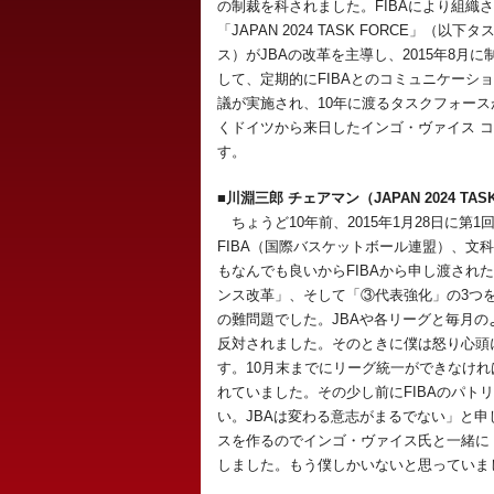
の制裁を科されました。FIBAにより組織
「JAPAN 2024 TASK FORCE」（以下
ス）がJBAの改革を主導し、2015年8
して、定期的にFIBAとのコミュニケーシ
議が実施され、10年に渡るタスクフォー
くドイツから来日したインゴ・ヴァイス 
す。
■川淵三郎 チェアマン（JAPAN 2024 TASK
ちょうど10年前、2015年1月28日に
FIBA（国際バスケットボール連盟）、
もなんでも良いからFIBAから申し渡され
ンス改革」、そして「③代表強化」の3つ
の難問題でした。JBAや各リーグと毎月
反対されました。そのときに僕は怒り心頭
す。10月末までにリーグ統一ができなけれ
れていました。その少し前にFIBAのパ
い。JBAは変わる意志がまるでない」と
スを作るのでインゴ・ヴァイス氏と一緒に
しました。もう僕しかいないと思っていま