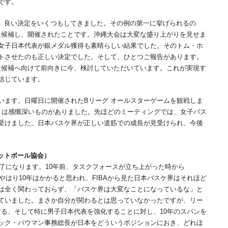
です。
、良い決定をいくつもしてきました。その例の第一に挙げられるの
催に立候補し、開催されたことです。沖縄大会は大変な盛り上がりを見せま
女子日本代表が銀メダル獲得も素晴らしい結果でした。そのトム・ホ
トさせたのも正しい決定でした。そして、ひとつご報告があります。
本が立候補へ向けて前向きに今、検討していただいています。これが実現す
信じています。
ます。日曜日に開催されたBリーグ オールスターゲームを観戦しま
りは感慨深いものがありました。先ほどのミーティングでは、女子バス
受けました。日本バスケ界が正しい道筋での成長が見受けられ、今後
ットボール協会）
了になります。10年前、タスクフォースが立ち上がった時から
やはり10年はかかると思われ、FIBAから見た日本バスケ界はそれほど
は全く関わっておらず、「バスケ界は大変なことになっているな」と
ていました。まさか自分が関わるとは思っていなかったですが、リー
する、そして特に男子日本代表を強化することに対し、10年のスパンを
ック・バウマン事務総長が日本をどういうポジションにおき、どれほ