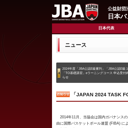
公益財団
日本バ
日本代表
ニュース
2024年度「JBA公認E級審判」「JBA公認E級
「TO基礎講習」eラーニングコース 申込受付
らせ
「JAPAN 2024 TAS
2014年11月、当協会は国内ガバナンス
由に国際バスケットボール連盟 (FIBA) 