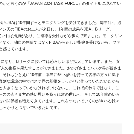
言うのが「JAPAN 2024 TASK FORCE」のタイトルに現れてい
々JBAは10年間ずっとモニタリングを受けてきました。毎年1回、必
ン氏のFIBAのお二人が来日し、1年間の成果をJBA、Bリーグ、
っていれば指摘があり、ご指導を受けながら歩んで来ました。モニタリン
となく、独自の判断ではなくFIBAから正しい指導を受けながら、ファ
たと感じています。
入になり、Bリーグにおいては恐ろしいほど拡大しています。また、女
万人の集客を果たすことができました。おかげさまでバスケ界が皆さま
。それもひとえに10年前、本当に熱い思いを持って各界の方々に集ま
真剣な議論の中でバスケ界の基盤をしっかりと作っていただいたから
と大きくなっていかなければいけないし、これで終わりではなく、こ
ースの皆さま方の熱い思いを我々は次の世代へ、そして10年前のいろ
ない関係者も増えてきています。これをつないでいくのが今いる我々
もしっかりとつないでいきたいです。