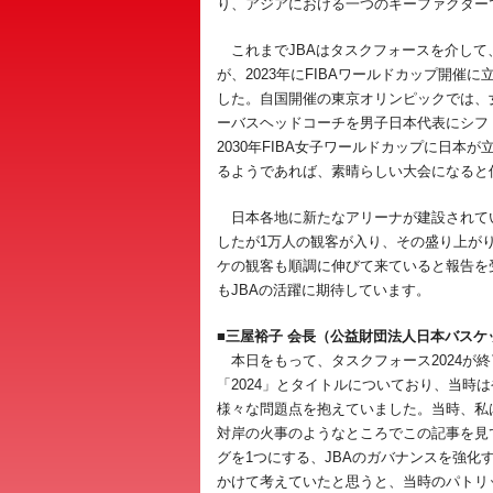
り、アジアにおける一つのキーファクター
これまでJBAはタスクフォースを介して
が、2023年にFIBAワールドカップ開
した。自国開催の東京オリンピックでは、
ーバスヘッドコーチを男子日本代表にシフ
2030年FIBA女子ワールドカップに日
るようであれば、素晴らしい大会になると
日本各地に新たなアリーナが建設されてい
したが1万人の観客が入り、その盛り上が
ケの観客も順調に伸びて来ていると報告を
もJBAの活躍に期待しています。
■三屋裕子 会長（公益財団法人日本バスケ
本日をもって、タスクフォース2024が終
「2024」とタイトルについており、当時は
様々な問題点を抱えていました。当時、私
対岸の火事のようなところでこの記事を見
グを1つにする、JBAのガバナンスを強化
かけて考えていたと思うと、当時のパトリ