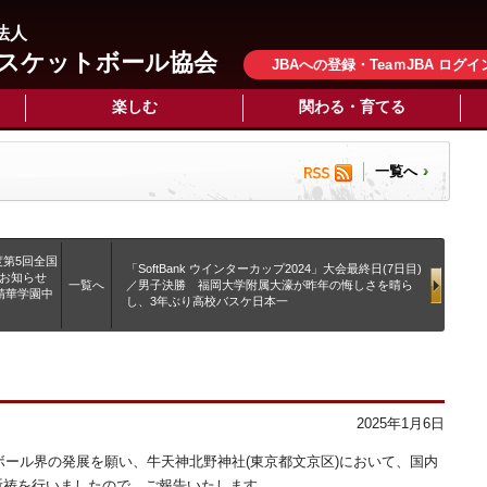
法人
スケットボール協会
JBAへの登録・TeaｍJBA ログイ
楽しむ
関わる・育てる
一覧へ
年度第5回全国
「SoftBank ウインターカップ2024」大会最終日(7日目)
のお知らせ
一覧へ
／男子決勝 福岡大学附属大濠が昨年の悔しさを晴ら
都精華学園中
し、3年ぶり高校バスケ日本一
2025年1月6日
ボール界の発展を願い、牛天神北野神社(東京都文京区)において、国内
祈祷を行いましたので、ご報告いたします。