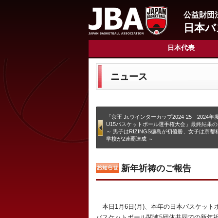
公益財団
日本バ
日本代表
ニュース
「京王 Jr.ウインターカップ2024-25 2024
U15バスケットボール選手権大会」最終結果
～ 男子はRIZINGS徳島が初優勝、女子は京
学校が2連覇達成 ～
新年祈祷のご報告
本日1月6日(月)、本年の日本バスケット
バスケットボール関連5団体共同での新年