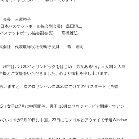
 会長 三屋裕子
法人日本バスケットボール協会副会長) 島田慎二
本バスケットボール協会副会長) 高橋雅弘
株式会社 代表取締役社長執行役員 鶴 宏明
年はパリ2024オリンピックをはじめ、男女あるいは 5 人制 3 人制
声援とご支援をいただきました。心より御礼を申し上げます。
言いますと、次のロサンゼルス2028に向けての“リスタート（再始
025（女子は7月に中国開催。男子は8月にサウジアラビア開催）でアジ
いますが2月20日に中国、23日にモンゴルとアウェイで予選Window