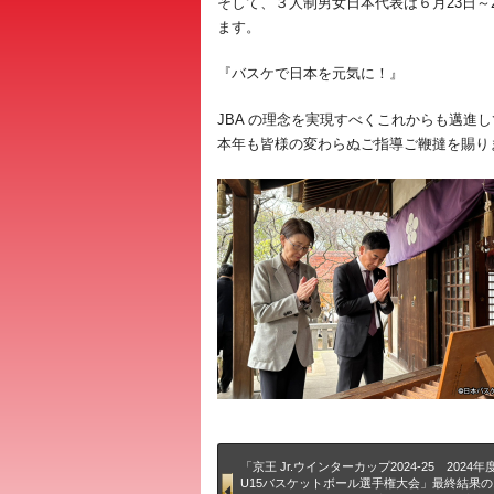
そして、３人制男女日本代表は６月23日～2
ます。
『バスケで日本を元気に！』
JBA の理念を実現すべくこれからも邁進
本年も皆様の変わらぬご指導ご鞭撻を賜り
「京王 Jr.ウインターカップ2024-25 2024
U15バスケットボール選手権大会」最終結果