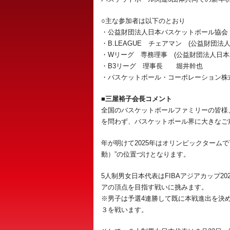
○主な参加者は以下のとおり
・公益財団法人日本バスケットボール協会
・B.LEAGUE チェアマン (公益財団
・Wリーグ 専務理事 (公益財団法人日
・B3リーグ 理事長 堀井幹也
・バスケットボール・コーポレーション
■三屋裕子会長コメント
全国のバスケットボールファミリーの皆様、昨
を問わず、バスケットボール界に大きなご
年が明けて2025年はオリンピックタームで
動）”の位置づけとなります。
5人制男女日本代表はFIBAアジアカップ2
アの頂点を目指す戦いに挑みます。
※男子は予選4連勝して既に本戦進出を決めて
３を戦います。