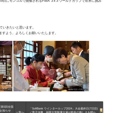
9日にモンゴルで開催されるFIBA ３x３ワールドカップで世界に挑み
していきたいと思います。
ますよう、よろしくお願いいたします。
年度第5回全国
「SoftBank ウインターカップ2024」大会最終日(7日目)
のお知らせ
一覧へ
／男子決勝 福岡大学附属大濠が昨年の悔しさを晴ら