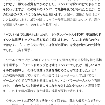
うになり、勝てる感覚もつかめました。メンバーが変わればできること
も変わりますが、その時々のメンバーで最善を見つけられたことが、こ
の2大会のベスト4につながったと思います」
と述べ、連敗から抜け出す
ことに成功します。成功体験によって一歩前に踏み出したことで、新た
な課題も見つかり、それもまた収穫です。
「ベスト4までは来られましたが、（ウランバートルSTOP）準決勝のド
イツとは世界トップとの差を改めて感じました。『ここまで来られた』
ではなく、『ここから先に行くには何が必要か』を突き付けられた試合
でした」
（宮下選手）
ワールドカップから2ポイントシュートで流れを変える役割を担う高橋
未来選手も、
「ワールドカップとは違うメンバーでしたが、新しいスタ
イルにも挑戦し、それぞれ違う良さを感じることができました」
とチー
ムの成長を実感しています。今大会ではシューターとしてだけでなく、
ゲームメイクでも存在感を発揮しました。ハンドラーが一人という布陣
の中、
「自分もパスを出せるようにならなければいけない」
と意識を変
え、これまで積み重ねてきた練習の成果が実戦で表れます。
ウランバートルSTOP準々決勝・タイ戦では、日本人最多となる7アシ