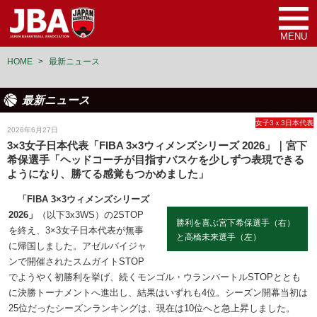
MENU
HOME
>
最新ニュース
最新ニュース
女子3ｘ3日本代表
2026年6月27日
3×3女子日本代表「FIBA 3×3ウィメンズシリーズ 2026」｜宮下
希保選手「ヘッドコーチが目指すバスケを少しずつ表現できる
ようになり、勝てる感覚もつかめました」
「FIBA 3×3ウィメンズシリーズ
2026」
（以下3x3WS）の2STOP
勝利を喜ぶ宮下希保選手（右）
を終え、3×3女子日本代表が無事
と高橋未来選手（左）
に帰国しました。アゼルバイジャ
ンで開催されたスムガイトSTOP
でようやく初勝利を挙げ、続くモンゴル・ウランバートルSTOPととも
に決勝トーナメントへ進出し、結果はいずれも4位。シーズン開幕当初は
25位だったシーズンランキングは、現在は10位へと急上昇しました。