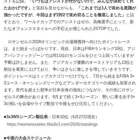
ストを記録。
「いつもはアシストが付かないので、みんなが決めてくれ
たおかげです」
と笑顔を見せながらも、
「これまでは3人で攻める意識が
強かったですが、今回はまず2対2で攻め切ることを徹底しました」
と話
すとおり、ワールドカップでのアシストはゼロ。高橋選手にとって、新
たなオフェンススタイルへの手応えが感じられた2STOPでした。
ロサンゼルス2028オリンピック出場権獲得へ向けたポイントレース
は、まだ始まったばかりです。現在、日本はFIBAランキング10位、アジ
アパシフィックゾーンでは同11位のモンゴルをひとつ上回っていますが
予断は許しません。また、アジアカップ優勝のオーストラリアも13位と
順位を着実に上げており、争いはさらに激しさを増していきそうです。
ポイントレースはトップカテゴリーだけでなく、7月から始まるFIBA 3×
3ユース・ネーションズリーグなどアンダーカテゴリーの成績も加算され
ます。世代を超えた競争が日本全体の強化につながり、その先にロサン
ゼルスの舞台があります。9月まで続く3×3シーズン、勢いに乗る女子3×
3の戦いを会場やライブ配信で今後もぜひ注目してください。
■3x3WSシーズン順位表
：日本10位（6月27日現在）
https://womensseries.fiba3x3.com/2026/standings
■今後の大会スケジュール