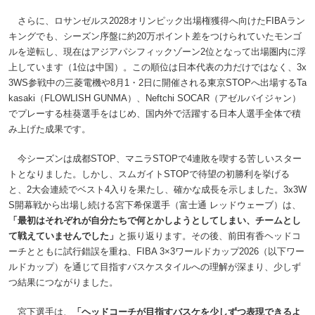
さらに、ロサンゼルス2028オリンピック出場権獲得へ向けたFIBAラン
キングでも、シーズン序盤に約20万ポイント差をつけられていたモンゴ
ルを逆転し、現在はアジアパシフィックゾーン2位となって出場圏内に浮
上しています（1位は中国）。この順位は日本代表の力だけではなく、3x
3WS参戦中の三菱電機や8月1・2日に開催される東京STOPへ出場するTa
kasaki（FLOWLISH GUNMA）、Neftchi SOCAR（アゼルバイジャン）
でプレーする桂葵選手をはじめ、国内外で活躍する日本人選手全体で積
み上げた成果です。
今シーズンは成都STOP、マニラSTOPで4連敗を喫する苦しいスター
トとなりました。しかし、スムガイトSTOPで待望の初勝利を挙げる
と、2大会連続でベスト4入りを果たし、確かな成長を示しました。3x3W
S開幕戦から出場し続ける宮下希保選手（富士通 レッドウェーブ）は、
「最初はそれぞれが自分たちで何とかしようとしてしまい、チームとし
て戦えていませんでした」
と振り返ります。その後、前田有香ヘッドコ
ーチとともに試行錯誤を重ね、FIBA 3×3ワールドカップ2026（以下ワー
ルドカップ）を通じて目指すバスケスタイルへの理解が深まり、少しず
つ結果につながりました。
宮下選手は、
「ヘッドコーチが目指すバスケを少しずつ表現できるよ