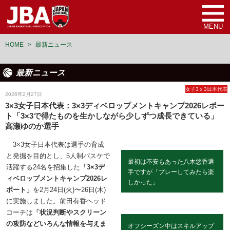
MENU
HOME
>
最新ニュース
最新ニュース
女子3ｘ3日本代表
2026年2月27日
3×3女子日本代表：3×3ディベロップメントキャンプ2026レポー
ト「3×3で得たものを生かしながら少しずつ成長できている」
高瀬ゆのか選手
3×3女子日本代表は選手の育成
と発掘を目的とし、5人制バスケで
最初は不安もあった八木悠香選
活躍する24名を招集した
「3×3デ
手ですが「プレーしてみたら楽
ィベロップメントキャンプ2026レ
しかった」
ポート」
を2月24日(火)〜26日(木)
に実施しました。前田有香ヘッド
コーチは
「状況判断やスクリーン
の攻防などいろんな情報を与えま
オフシーズン中はスキルアップ