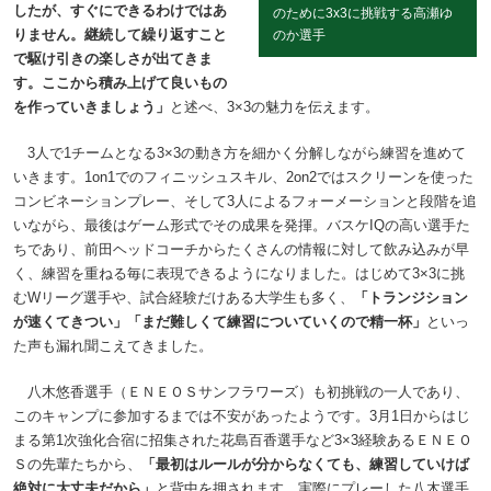
したが、すぐにできるわけではあ
のために3x3に挑戦する高瀬ゆ
りません。継続して繰り返すこと
のか選手
で駆け引きの楽しさが出てきま
す。ここから積み上げて良いもの
を作っていきましょう」
と述べ、3×3の魅力を伝えます。
3人で1チームとなる3×3の動き方を細かく分解しながら練習を進めて
いきます。1on1でのフィニッシュスキル、2on2ではスクリーンを使った
コンビネーションプレー、そして3人によるフォーメーションと段階を追
いながら、最後はゲーム形式でその成果を発揮。バスケIQの高い選手た
ちであり、前田ヘッドコーチからたくさんの情報に対して飲み込みが早
く、練習を重ねる毎に表現できるようになりました。はじめて3×3に挑
むWリーグ選手や、試合経験だけある大学生も多く、
「トランジション
が速くてきつい」
「まだ難しくて練習についていくので精一杯」
といっ
た声も漏れ聞こえてきました。
八木悠香選手（ＥＮＥＯＳサンフラワーズ）も初挑戦の一人であり、
このキャンプに参加するまでは不安があったようです。3月1日からはじ
まる第1次強化合宿に招集された花島百香選手など3×3経験あるＥＮＥＯ
Ｓの先輩たちから、
「最初はルールが分からなくても、練習していけば
絶対に大丈夫だから」
と背中を押されます。実際にプレーした八木選手