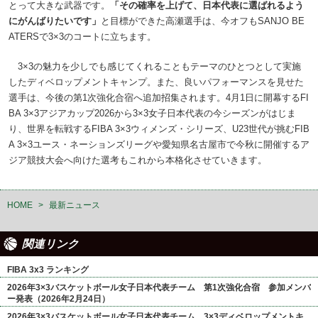
とって大きな武器です。
「その確率を上げて、日本代表に選ばれるよう
にがんばりたいです」
と目標ができた高瀬選手は、今オフもSANJO BE
ATERSで3×3のコートに立ちます。
3×3の魅力を少しでも感じてくれることもテーマのひとつとして実施
したディベロップメントキャンプ。また、良いパフォーマンスを見せた
選手は、今後の第1次強化合宿へ追加招集されます。4月1日に開幕するFI
BA 3×3アジアカップ2026から3×3女子日本代表の今シーズンがはじま
り、世界を転戦するFIBA 3×3ウィメンズ・シリーズ、U23世代が挑むFIB
A 3×3ユース・ネーションズリーグや愛知県名古屋市で今秋に開催するア
ジア競技大会へ向けた選考もこれから本格化させていきます。
HOME
>
最新ニュース
関連リンク
FIBA 3x3 ランキング
2026年3×3バスケットボール女子日本代表チーム 第1次強化合宿 参加メンバ
ー発表（2026年2月24日）
2026年3×3バスケットボール女子日本代表チーム 3×3ディベロップメントキ