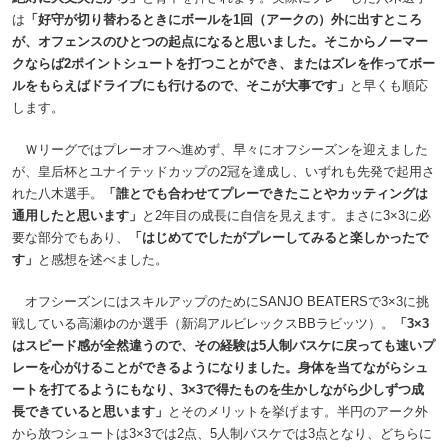
は
「好守が切り替わるときにボールを1回（アークの）外に出すところ
が、オフェンスのひとつの起点になると思いました。そこからノーマー
クならば2ポイントシュートを打つことができ、またはズレを作ってボー
ルをもらえばドライブにも行けるので、そこが大事です」
と早くも順応
します。
Ｗリーグではプレーオフへ進めず、早々にオフシーズンを迎えました
が、皇后杯とユナイテッドカップの2冠を達成し、いずれも先発で起用さ
れた八木選手。
「誰とでも合わせてプレーできたことやカッティングは
通用したと思います」
と2年目の成長に自信を見えます。まさに3×3に必
要な部分でもあり、
「はじめてでしたがプレーしてみると楽しかったで
す」
と感想を述べました。
オフシーズンにはスキルアップのためにSANJO BEATERSで3×3に挑
戦している高瀬ゆのか選手（新潟アルビレックスBBラビッツ）。
「3×3
はスピード感が全然違うので、その経験は5人制バスケに戻っても速いプ
レーを心がけることができるようになりました。身体を当てながらシュ
ートを打てるようにもなり、3×3で得たものを生かしながら少しずつ成
長できていると思います」
とそのメリットを挙げます。半円のアーク外
から放つシュートは3×3では2点、5人制バスケでは3点となり、どちらに