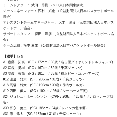
チームドクター： 武田 秀樹 （NTT東日本関東病院）
チームマネージャー： 西村 拓也 （公益財団法人日本バスケットボール
協会）
アシスタントチームマネージャー： 大木 瀬音 （公益財団法人日本バス
ケットボール協会）
サポートスタッフ： 保田 延彦 （公益財団法人日本バスケットボール協
会）
チーム広報：松本 麻里 （公益財団法人日本バスケットボール協会）
【選手】
12名
#1 齋藤 拓実 (PG / 172cm / 30歳 / 名古屋ダイヤモンドドルフィンズ)
#2 富樫 勇樹 (PG / 167cm / 32歳 / 千葉ジェッツ)
#3 安藤 誓哉 (PG / 181cm / 33歳 / 横浜ビー・コルセアーズ)
#12 渡邊 雄太 (SF / 206cm / 31歳 / 千葉ジェッツ)
#18 馬場 雄大 (SF / 196cm / 30歳 / 長崎ヴェルカ)
#19 西田 優大 (SG / 190cm / 26歳 / シーホース三河)
#24 ジョシュ・ホーキンソン (C/PF / 208cm / 29歳 / サンロッカーズ渋
谷)
#30 富永 啓生 (SG/ 188cm / 24歳 / レバンガ北海道)
#31 原 修太 (SG / 187cm / 31歳 / 千葉ジェッツ)