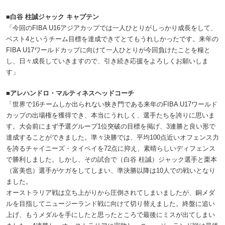
■白谷 柱誠ジャック キャプテン
「今回のFIBA U16アジアカップでは一人ひとりがしっかり成長をして、
ベスト4というチーム目標を達成できてとてもうれしかったです。来年の
FIBA U17ワールドカップに向けて一人ひとりが今回負けたことを糧と
し、日々成長していきますので、引き続き応援をよろしくお願いしま
す」
■アレハンドロ・マルティネスヘッドコーチ
「世界で16チームしか出られない狭き門である来年のFIBA U17ワールド
カップの出場権を獲得でき、本当にうれしく、選手たちを誇りに思いま
す。大会前にまず予選グループ1位突破の目標を掲げ、3連勝と良い形で
達成することができました。準々決勝では、平均100点近いオフェンス力
を誇るチャイニーズ・タイペイを72点に抑え、素晴らしいディフェンス
で勝利しました。しかし、その試合で（白谷 柱誠）ジャック選手と栗本
（富美也）選手がケガをしてしまい、準決勝以降は10人での戦いとなり
ました。
オーストラリア戦は立ち上がりから圧倒されてしまいましたが、銅メダ
ルを目指してニュージーランド戦に向けて切り替えました。終盤に追い
上げ、もうメダルを手にしたと思ったところで最後にミスが出てしまい