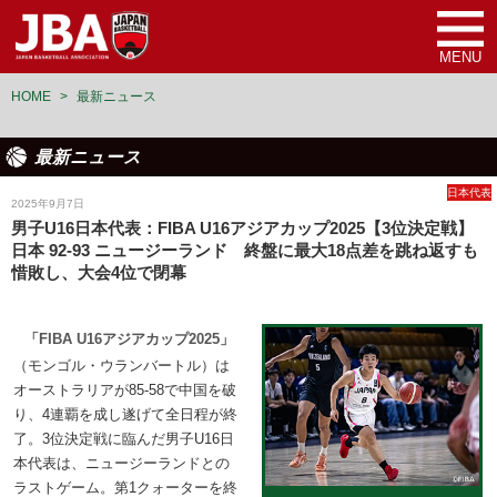
MENU
HOME
>
最新ニュース
最新ニュース
日本代表
2025年9月7日
男子U16日本代表：FIBA U16アジアカップ2025【3位決定戦】
日本 92-93 ニュージーランド 終盤に最大18点差を跳ね返すも
惜敗し、大会4位で閉幕
「FIBA U16アジアカップ2025」
（モンゴル・ウランバートル）は
オーストラリアが85-58で中国を破
り、4連覇を成し遂げて全日程が終
了。3位決定戦に臨んだ男子U16日
本代表は、ニュージーランドとの
ラストゲーム。第1クォーターを終