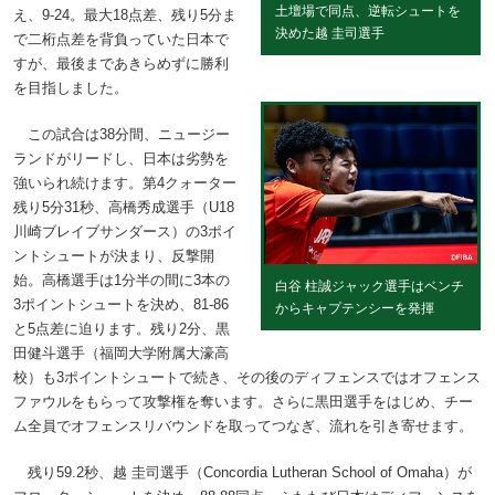
土壇場で同点、逆転シュートを
え、9-24。最大18点差、残り5分ま
決めた越 圭司選手
で二桁点差を背負っていた日本で
すが、最後まであきらめずに勝利
を目指しました。
この試合は38分間、ニュージー
ランドがリードし、日本は劣勢を
強いられ続けます。第4クォーター
残り5分31秒、高橋秀成選手（U18
川崎ブレイブサンダース）の3ポイ
ントシュートが決まり、反撃開
始。高橋選手は1分半の間に3本の
白谷 柱誠ジャック選手はベンチ
3ポイントシュートを決め、81-86
からキャプテンシーを発揮
と5点差に迫ります。残り2分、黒
田健斗選手（福岡大学附属大濠高
校）も3ポイントシュートで続き、その後のディフェンスではオフェンス
ファウルをもらって攻撃権を奪います。さらに黒田選手をはじめ、チー
ム全員でオフェンスリバウンドを取ってつなぎ、流れを引き寄せます。
残り59.2秒、越 圭司選手（Concordia Lutheran School of Omaha）が