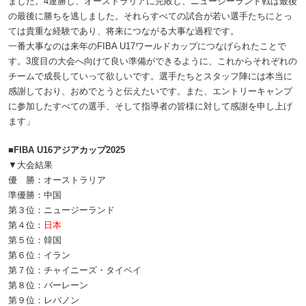
ました。4連勝し、オーストラリアに完敗し、ニュージーランド戦は最後
の最後に勝ちを逃しました。それらすべての試合が若い選手たちにとっ
ては貴重な経験であり、将来につながる大事な過程です。
一番大事なのは来年のFIBA U17ワールドカップにつなげられたことで
す。3度目の大会へ向けて良い準備ができるように、これからそれぞれの
チームで成長していって欲しいです。選手たちとスタッフ陣には本当に
感謝しており、おめでとうと伝えたいです。また、エントリーキャンプ
に参加したすべての選手、そして指導者の皆様に対して感謝を申し上げ
ます」
■FIBA U16アジアカップ2025
▼大会結果
優 勝：オーストラリア
準優勝：中国
第３位：ニュージーランド
第４位：
日本
第５位：韓国
第６位：イラン
第７位：チャイニーズ・タイペイ
第８位：バーレーン
第９位：レバノン