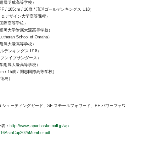
台大学附属明成高等学校）
185cm / 16歳 / 琉球ゴールデンキングス U18）
際アート＆デザイン大学高等課程）
 開志国際高等学校）
歳 / 福岡大学附属大濠高等学校）
utheran School of Omaha）
岡大学附属大濠高等学校）
球ゴールデンキングス U18）
18 川崎ブレイブサンダース）
 福岡大学附属大濠高等学校）
 / 15歳 / 開志国際高等学校）
GS徳島）
SG-シューティングガード、SF-スモールフォワード、PF-パワーフォワ
ー表：
http://www.japanbasketball.jp/wp-
16AsiaCup2025Member.pdf