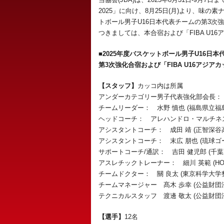
2025」に向け、8月25日(月)より、味の
トボール男子U16日本代表チームの第3次
つきましては、本合宿および「FIBA U1
■2025年度バスケットボール男子U16日
第3次強化合宿および「FIBA U16アジアカ
【スタッフ】
カッコ内は所属
アンダーカテゴリー男子代表強化部会長： 
チームリーダー： 水野 慎也 (福島県立福
ヘッドコーチ： アレハンドロ・マルチネス
アシスタントコーチ： 成田 靖 (正智深谷
アシスタントコーチ： 末広 朋也 (琉球ゴ
サポートコーチ/通訳： 吉田 健児郎 (千
アスレチックトレーナー： 細川 英範 (HOK
チームドクター： 關 良太 (東京科学大学
チームマネージャー 髙木 歩幸 (公益財
テクニカルスタッフ 渡邊 敬太 (公益財
【選手】
12名