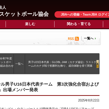
法人
スケットボール協会
JBAへの登録・TeaｍJBA ログイ
楽しむ
関わる・育てる
一覧へ
令和7年度
ケットボー
男子U23日本代表：GLOBL JAM（カナダ遠征）ラストゲ
一覧へ
ト組み合わせ
ームのカナダ戦で初勝利を飾り、成功体験を得て閉幕
ール男子U16日本代表チーム 第3次強化合宿および
25』出場メンバー発表
2025年8月22日
7日までモンゴル・ウランバートルで開催予定の「FIBA U16アジアカップ