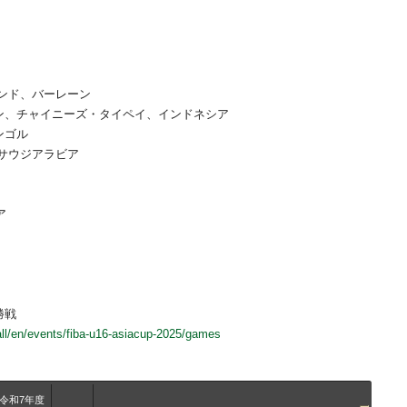
ンド、バーレーン
ン、チャイニーズ・タイペイ、インドネシア
ンゴル
サウジアラビア
ア
勝戦
all/en/events/fiba-u16-asiacup-2025/games
令和7年度