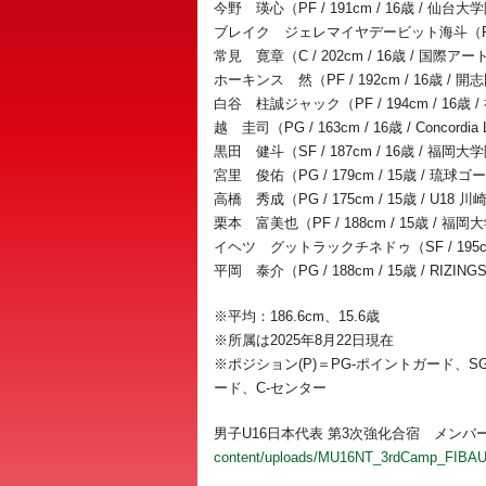
今野 瑛心（PF / 191cm / 16歳 / 仙
ブレイク ジェレマイヤデービット海斗（PF / 
常見 寛章（C / 202cm / 16歳 / 国
ホーキンス 然（PF / 192cm / 16歳 /
白谷 柱誠ジャック（PF / 194cm / 16
越 圭司（PG / 163cm / 16歳 / Concordia L
黒田 健斗（SF / 187cm / 16歳 / 福
宮里 俊佑（PG / 179cm / 15歳 / 琉
高橋 秀成（PG / 175cm / 15歳 / U
栗本 富美也（PF / 188cm / 15歳 /
イヘツ グットラックチネドゥ（SF / 195cm
平岡 泰介（PG / 188cm / 15歳 / RIZIN
※平均：186.6cm、15.6歳
※所属は2025年8月22日現在
※ポジション(P)＝PG-ポイントガード、
ード、C-センター
男子U16日本代表 第3次強化合宿 メンバ
content/uploads/MU16NT_3rdCamp_FIBAU