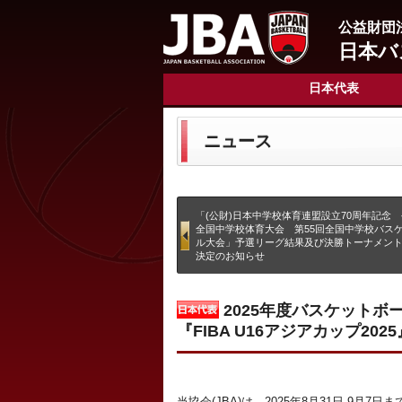
公益財団
日本バ
日本代表
ニュース
「(公財)日本中学校体育連盟設立70周年記念 
全国中学校体育大会 第55回全国中学校バス
ル大会」予選リーグ結果及び決勝トーナメン
決定のお知らせ
2025年度バスケットボ
『FIBA U16アジアカップ20
当協会(JBA)は、2025年8月31日-9月