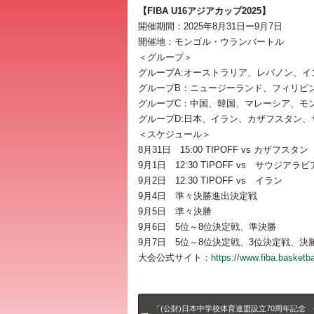
【FIBA U16アジアカップ2025】
開催期間：2025年8月31日ー9月7日
開催地：モンゴル・ウランバートル
＜グループ＞
グループA:オーストラリア、レバノン、イ
グループB：ニュージーランド、フィリピ
グループC：中国、韓国、マレーシア、モ
グループD:日本、イラン、カザフスタン、
＜スケジュール＞
8月31日 15:00 TIPOFF vs カザフスタン
9月1日 12:30 TIPOFF vs サウジアラビ
9月2日 12:30 TIPOFF vs イラン
9月4日 準々決勝進出決定戦
9月5日 準々決勝
9月6日 5位～8位決定戦、準決勝
9月7日 5位～8位決定戦、3位決定戦、決
大会公式サイト：
https://www.fiba.basketb
「(公財)日本中学校体育連盟設立70周年記念 