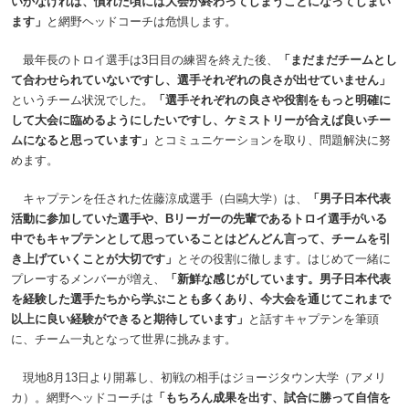
いかなければ、慣れた頃には大会が終わってしまうことになってしまい
ます」
と網野ヘッドコーチは危惧します。
最年長のトロイ選手は3日目の練習を終えた後、
「まだまだチームとし
て合わせられていないですし、選手それぞれの良さが出せていません」
というチーム状況でした。
「選手それぞれの良さや役割をもっと明確に
して大会に臨めるようにしたいですし、ケミストリーが合えば良いチー
ムになると思っています」
とコミュニケーションを取り、問題解決に努
めます。
キャプテンを任された佐藤涼成選手（白鷗大学）は、
「男子日本代表
活動に参加していた選手や、Bリーガーの先輩であるトロイ選手がいる
中でもキャプテンとして思っていることはどんどん言って、チームを引
き上げていくことが大切です」
とその役割に徹します。はじめて一緒に
プレーするメンバーが増え、
「新鮮な感じがしています。男子日本代表
を経験した選手たちから学ぶことも多くあり、今大会を通じてこれまで
以上に良い経験ができると期待しています」
と話すキャプテンを筆頭
に、チーム一丸となって世界に挑みます。
現地8月13日より開幕し、初戦の相手はジョージタウン大学（アメリ
カ）。網野ヘッドコーチは
「もちろん成果を出す、試合に勝って自信を