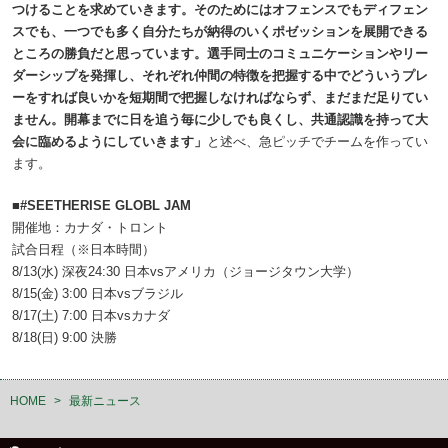
つけることを求めていきます。そのためにはオフェンスでもディフェン
スでも、一つでも多く自分たちが納得のいくポゼッションを展開できる
ところの勝負だと思っています。選手同士のコミュニケーションやリー
ダーシップを発揮し、それぞれ仲間の特徴を把握する中でどういうプレ
ーをすれば良いかを短期間で把握しなければならず、まだまだ足りてい
ません。開幕までに日を追う毎に少しでも良くし、共通認識を持って大
会に臨めるようにしていきます」
と述べ、急ピッチでチームを作ってい
ます。
■#SEETHERISE GLOBL JAM
開催地：カナダ・トロント
試合日程（※日本時間）
8/13(水) 深夜24:30 日本vsアメリカ（ジョージタウン大学）
8/15(金) 3:00 日本vsブラジル
8/17(土) 7:00 日本vsカナダ
8/18(日) 9:00 決勝
HOME
>
最新ニュース