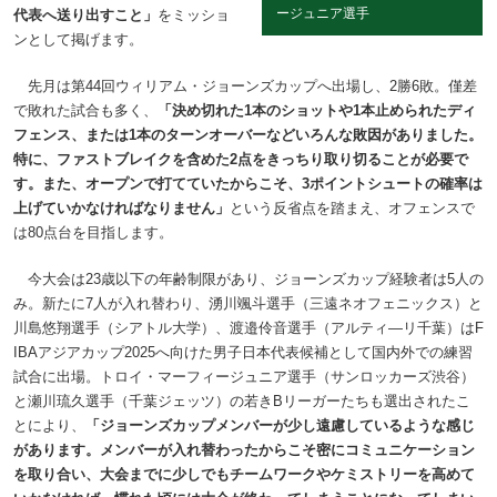
ージュニア選手
代表へ送り出すこと」
をミッショ
ンとして掲げます。
先月は第44回ウィリアム・ジョーンズカップへ出場し、2勝6敗。僅差
で敗れた試合も多く、
「決め切れた1本のショットや1本止められたディ
フェンス、または1本のターンオーバーなどいろんな敗因がありました。
特に、ファストブレイクを含めた2点をきっちり取り切ることが必要で
す。また、オープンで打てていたからこそ、3ポイントシュートの確率は
上げていかなければなりません」
という反省点を踏まえ、オフェンスで
は80点台を目指します。
今大会は23歳以下の年齢制限があり、ジョーンズカップ経験者は5人の
み。新たに7人が入れ替わり、湧川颯斗選手（三遠ネオフェニックス）と
川島悠翔選手（シアトル大学）、渡邉伶音選手（アルティ―リ千葉）はF
IBAアジアカップ2025へ向けた男子日本代表候補として国内外での練習
試合に出場。トロイ・マーフィージュニア選手（サンロッカーズ渋谷）
と瀬川琉久選手（千葉ジェッツ）の若きBリーガーたちも選出されたこ
とにより、
「ジョーンズカップメンバーが少し遠慮しているような感じ
があります。メンバーが入れ替わったからこそ密にコミュニケーション
を取り合い、大会までに少しでもチームワークやケミストリーを高めて