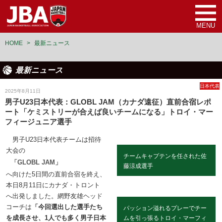
MENU
HOME
>
最新ニュース
最新ニュース
日本代表
2025年8月11日
男子U23日本代表：GLOBL JAM（カナダ遠征）直前合宿レポ
ート「ケミストリーが合えば良いチームになる」トロイ・マー
フィージュニア選手
男子U23日本代表チームは招待
大会の
チームキャプテンを任された佐
「GLOBL JAM」
藤涼成選手
へ向けた5日間の直前合宿を終え、
本日8月11日にカナダ・トロント
へ出発しました。網野友雄ヘッド
コーチは
「今回選出した選手たち
パッション溢れるプレーでチー
を成長させ、1人でも多く男子日本
ムを引っ張るトロイ・マーフィ