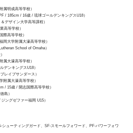
台大学附属明成高等学校）
185cm / 16歳 / 琉球ゴールデンキングスU18）
際アート＆デザイン大学高等課程）
沢尻工業高等学校）
 開志国際高等学校）
歳 / 福岡大学附属大濠高等学校）
utheran School of Omaha）
校）
岡大学附属大濠高等学校）
球ゴールデンキングスU18）
18 川崎ブレイブサンダース）
 福岡大学附属大濠高等学校）
 / 15歳 / 開志国際高等学校）
GS徳島）
/ ライジングゼファー福岡 U15）
SG-シューティングガード、SF-スモールフォワード、PF-パワーフォワ