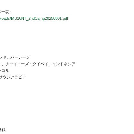
バー表：
t/uploads/MU16NT_2ndCamp20250801.pdf
ンド、バーレーン
ン、チャイニーズ・タイペイ、インドネシア
ンゴル
サウジアラビア
勝戦