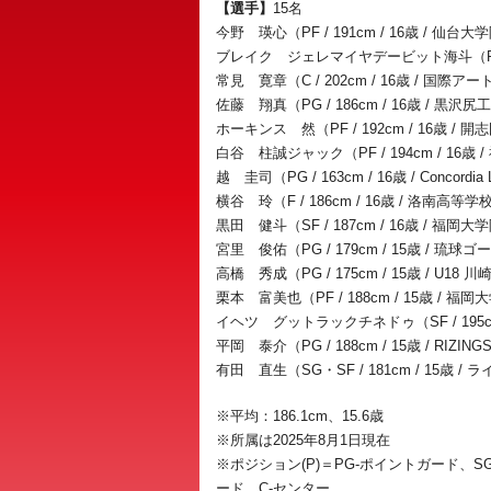
【選手】
15名
今野 瑛心（PF / 191cm / 16歳 / 仙
ブレイク ジェレマイヤデービット海斗（PF / 
常見 寛章（C / 202cm / 16歳 / 国
佐藤 翔真（PG / 186cm / 16歳 / 黒
ホーキンス 然（PF / 192cm / 16歳 /
白谷 柱誠ジャック（PF / 194cm / 16
越 圭司（PG / 163cm / 16歳 / Concordia L
横谷 玲（F / 186cm / 16歳 / 洛南高等学
黒田 健斗（SF / 187cm / 16歳 / 福
宮里 俊佑（PG / 179cm / 15歳 / 琉
高橋 秀成（PG / 175cm / 15歳 / U
栗本 富美也（PF / 188cm / 15歳 /
イヘツ グットラックチネドゥ（SF / 195cm
平岡 泰介（PG / 188cm / 15歳 / RIZIN
有田 直生（SG・SF / 181cm / 15歳 
※平均：186.1cm、15.6歳
※所属は2025年8月1日現在
※ポジション(P)＝PG-ポイントガード、
ード、C-センター