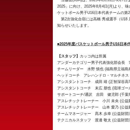
2025」に向け、2025年8月4日(月)よ
ケットボール男子U16日本代表チームの第
第2次強化合宿には高橋 秀成選手（U18
知らせいたします。
■2025年度バスケットボール男子U16日
【スタッフ】
カッコ内は所属
アンダーカテゴリー男子代表強化部会長 常
チームリーダー 水野 慎也 (福島県立福島
ヘッドコーチ アレハンドロ・マルチネス 
アシスタントコーチ 成田 靖 (正智深谷高
アシスタントコーチ 末広 朋也 (琉球ゴー
サポートコーチ/通訳 吉田 健児郎 (千葉
アスレチックトレーナー 小川 未央 (公
アスレチックトレーナー 山本 愛乃 (公
チームマネージャー 髙木 歩幸 (公益財
テクニカルスタッフ 渡邊 敬太 (公益財