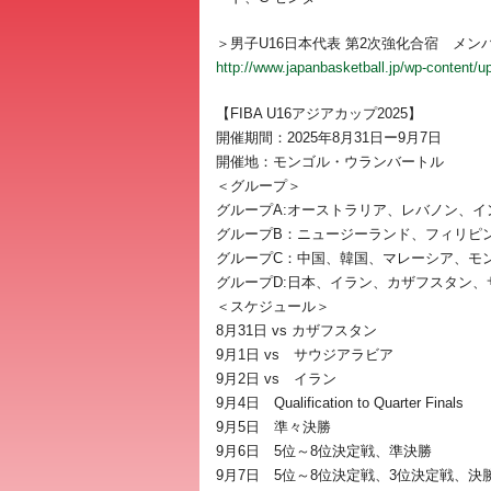
＞男子U16日本代表 第2次強化合宿 メン
http://www.japanbasketball.jp/wp-conten
【FIBA U16アジアカップ2025】
開催期間：2025年8月31日ー9月7日
開催地：モンゴル・ウランバートル
＜グループ＞
グループA:オーストラリア、レバノン、イ
グループB：ニュージーランド、フィリピ
グループC：中国、韓国、マレーシア、モ
グループD:日本、イラン、カザフスタン、
＜スケジュール＞
8月31日 vs カザフスタン
9月1日 vs サウジアラビア
9月2日 vs イラン
9月4日 Qualification to Quarter Finals
9月5日 準々決勝
9月6日 5位～8位決定戦、準決勝
9月7日 5位～8位決定戦、3位決定戦、決