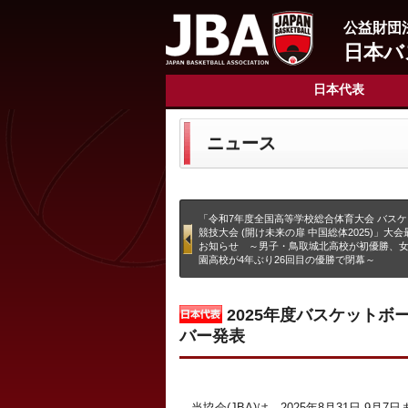
公益財団
日本バ
日本代表
ニュース
「令和7年度全国高等学校総合体育大会 バス
競技大会 (開け未来の扉 中国総体2025)」大
お知らせ ～男子・鳥取城北高校が初優勝、
園高校が4年ぶり26回目の優勝で閉幕～
2025年度バスケットボ
バー発表
当協会(JBA)は、2025年8月31日-9月