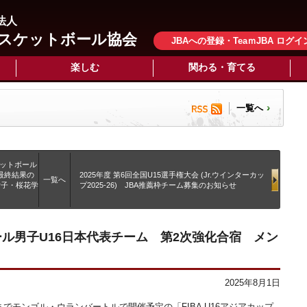
法人
スケットボール協会
JBAへの登録・TeaｍJBA ログイ
楽しむ
関わる・育てる
一覧へ
ケットボール
会最終結果の
2025年度 第6回全国U15選手権大会 (Jr.ウインターカッ
一覧へ
女子・桜花学
プ2025-26) JBA推薦枠チーム募集のお知らせ
ール男子U16日本代表チーム 第2次強化合宿 メン
2025年8月1日
7日までモンゴル・ウランバートルで開催予定の「FIBA U16アジアカップ