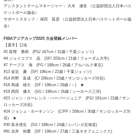
アシスタントチームマネージャー： 大木 瀬音 （公益財団法人日本バス
ケットボール協会）
サポートスタッフ： 保田 延彦 （公益財団法人日本バスケットボール協
会）
FIBAアジアカップ2025 大会登録メンバー
【選手】12名
#2 富樫 勇樹 (PG/ 167cm / 31歳 / 千葉ジェッツ)
#4 ジェイコブス 晶 (SF/ 203cm / 21歳 / フォーダム大学)
#7 テーブス 海 (PG / 188cm / 26歳 / アルバルク東京)
#13 金近 廉 (SF/ 196cm / 22歳 / 千葉ジェッツ)
#14 狩野 富成 (C/ 206cm / 23歳 / サンロッカーズ渋谷)
#18 馬場 雄大 (SF / 196cm / 29歳 / – ) ★
#19 西田 優大 (SG / 190cm / 26歳 / シーホース三河)
#23 ジャン・ローレンス・ハーパージュニア (PG/ 181cm / 22歳 / サン
ロッカーズ渋谷)
#24 ジョシュ・ホーキンソン (C/PF / 208cm / 30歳 / サンロッカーズ渋
谷) ★
#30 富永啓生 (SG / 188cm / 24歳 / レバンガ北海道)
#91 吉井 裕鷹 (SF / 196cm / 27歳 / 三遠ネオフェニックス)