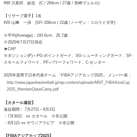
#99 川真田 紘也 (C / 204cm / 27歳 / 長崎ヴェルカ)
【リザーブ選手】1名
#20 山﨑 一渉 (SF/ 200cm / 22歳 /ノーザン・コロラド大学)
※平均(Average)：193.6cm、25.7歳
※2025年7月27日現在
★CAP
※ポジション(P)＝PG-ポイントガード、SG-シューティングガード、SF-
スモールフォワード、PF-パワーフォワード、C-センター
2025年度男子日本代表チーム 「FIBAアジアカップ2025」 メンバー表：
http://www.japanbasketball.jp/wp-content/uploads/MNT_FIBAAsiaCup
2025_MemberQatarCamp.pdf
【カタール遠征】
遠征期間： 7月27日～8月2日
・7月30日 vs カタール ※非公開
・8月1日 vs サウジアラビア ※非公開
【FIBAアジアカップ2025】