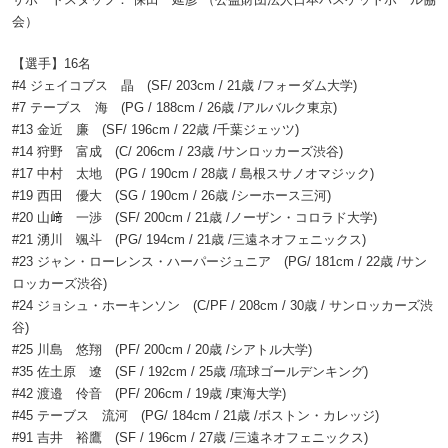
会）
【選手】16名
#4 ジェイコブス 晶 (SF/ 203cm / 21歳 /フォーダム大学)
#7 テーブス 海 (PG / 188cm / 26歳 /アルバルク東京)
#13 金近 廉 (SF/ 196cm / 22歳 /千葉ジェッツ)
#14 狩野 富成 (C/ 206cm / 23歳 /サンロッカーズ渋谷)
#17 中村 太地 (PG / 190cm / 28歳 / 島根スサノオマジック)
#19 西田 優大 (SG / 190cm / 26歳 /シーホース三河)
#20 山﨑 一渉 (SF/ 200cm / 21歳 /ノーザン・コロラド大学)
#21 湧川 颯斗 (PG/ 194cm / 21歳 /三遠ネオフェニックス)
#23 ジャン・ローレンス・ハーパージュニア (PG/ 181cm / 22歳 /サン
ロッカーズ渋谷)
#24 ジョシュ・ホーキンソン (C/PF / 208cm / 30歳 / サンロッカーズ渋
谷)
#25 川島 悠翔 (PF/ 200cm / 20歳 /シアトル大学)
#35 佐土原 遼 (SF / 192cm / 25歳 /琉球ゴールデンキング)
#42 渡邉 伶音 (PF/ 206cm / 19歳 /東海大学)
#45 テーブス 流河 (PG/ 184cm / 21歳 /ボストン・カレッジ)
#91 吉井 裕鷹 (SF / 196cm / 27歳 /三遠ネオフェニックス)