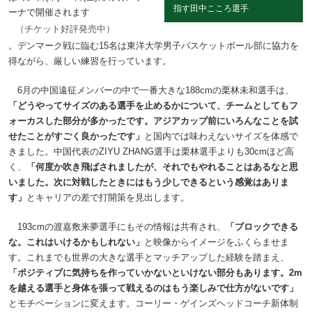
指す田中こころ選手
ーナで開催されます
（チケット好評発売中）
。デンマーク戦に臨む15名は東洋大学男子バスケットボール部に協力を
得ながら、厳しい練習を行っています。
6月の中国遠征メンバーの中で一番大きな188cmの栗林未和選手は、
「どうやってサイズのある選手を止めるかについて、チームとしてもフ
ォーカスした部分が多かったです。アジアカップ前にいろんなことを試
せたことがすごく良かったです」
と国内では味わえないサイズを体感で
きました。中国代表のZIYU ZHANG選手は栗林選手よりも30cmほど高
く、
「何度か吹き飛ばされましたが、それでもやれることはあるなと思
いました。次に対戦したときにはもう少しできるという感覚はありま
す」
とキャリアの差で打開策を見出します。
193cmの渡嘉敷来夢選手にもその情報は共有され、
「ブロックできる
な。これはいけるかもしれない」
と映像からイメージをふくらませま
す。これまでも世界の大きな選手とマッチアップした経験を踏まえ、
「ポジティブに気持ちを作っていかないといけない部分もあります。2m
を越える選手と身体を張って戦えるのはもう楽しみで仕方がないです」
とモチベーションに変えます。コーリー・ゲインズヘッドコーチ新体制