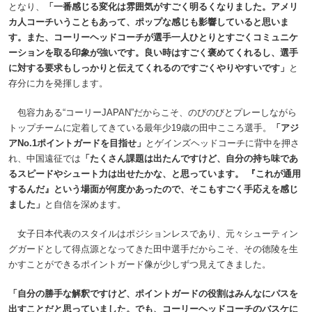
となり、
「一番感じる変化は雰囲気がすごく明るくなりました。アメリ
カ人コーチいうこともあって、ポップな感じも影響していると思いま
す。また、コーリーヘッドコーチが選手一人ひとりとすごくコミュニケ
ーションを取る印象が強いです。良い時はすごく褒めてくれるし、選手
に対する要求もしっかりと伝えてくれるのですごくやりやすいです」
と
存分に力を発揮します。
包容力ある“コーリーJAPAN”だからこそ、のびのびとプレーしながら
トップチームに定着してきている最年少19歳の田中こころ選手。
「アジ
アNo.1ポイントガードを目指せ」
とゲインズヘッドコーチに背中を押さ
れ、中国遠征では
「たくさん課題は出たんですけど、自分の持ち味であ
るスピードやシュート力は出せたかな、と思っています。 『これが通用
するんだ』という場面が何度かあったので、そこもすごく手応えを感じ
ました」
と自信を深めます。
女子日本代表のスタイルはポジションレスであり、元々シューティン
グガードとして得点源となってきた田中選手だからこそ、その徳陵を生
かすことができるポイントガード像が少しずつ見えてきました。
「自分の勝手な解釈ですけど、ポイントガードの役割はみんなにパスを
出すことだと思っていました。でも、コーリーヘッドコーチのバスケに