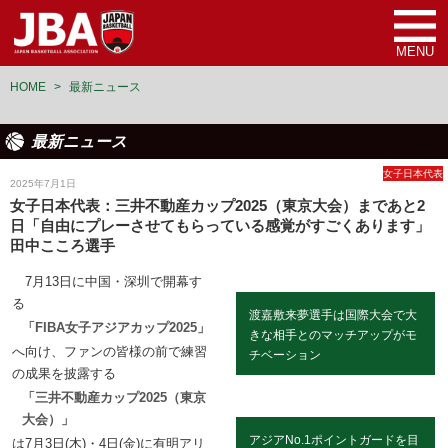
MENU
HOME
>
最新ニュース
最新ニュース
女子日本代表
2025年7月1日
女子日本代表：三井不動産カップ2025（東京大会）まであと2
日「自由にプレーさせてもらっている感覚がすごくあります」
田中こころ選手
7月13日に中国・深圳で開幕す
る
渡嘉敷来夢選手は国際大会で大
「FIBA女子アジアカップ2025」
きな相手とのマッチアップがモ
へ向け、ファンの皆様の前で練習
チベーション
の成果を披露する
「三井不動産カップ2025（東京
大会）」
アジアNo.1ポイントガードを目
は7月3日(木)・4日(金)に有明アリ