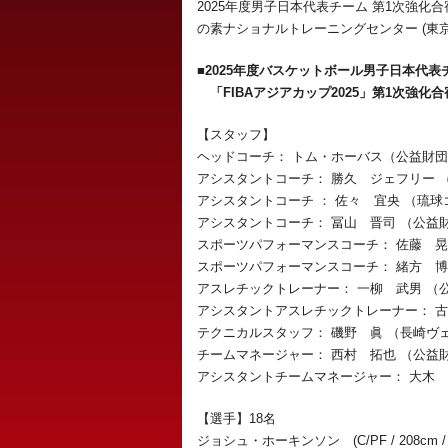
2025年度男子日本代表チーム 第1次強化合宿
の素ナショナルトレーニングセンター (東
■2025年度バスケットボール男子日本代表
「FIBAアジアカップ2025」第1次強化合
【スタッフ】
ヘッドコーチ： トム・ホーバス（公益財
アシスタントコーチ： 勝久 ジェフリー 
アシスタントコーチ ： 佐々 宜央 （琉
アシスタントコーチ： 冨山 晋司 （公益
スポーツパフォーマンスコーチ： 佐藤 
スポーツパフォーマンスコーチ： 緒方 
アスレチックトレーナー： 一柳 武男 （
アシスタントアスレチックトレーナー： 
テクニカルスタッフ： 磯野 眞 （長崎ヴ
チームマネージャー： 西村 拓也 （公益
アシスタントチームマネージャー： 大木
【選手】18名
ジョシュ・ホーキンソン (C/PF / 208cm 