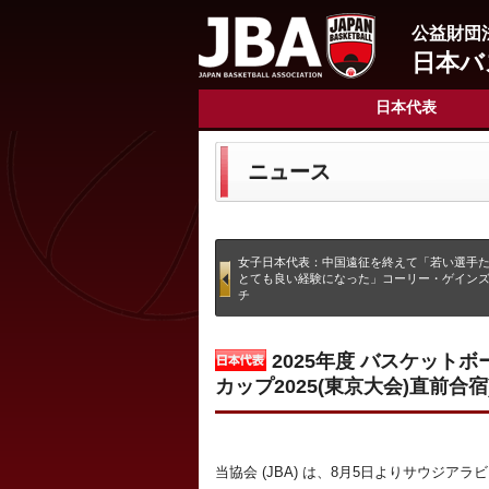
公益財団
日本バ
日本代表
ニュース
女子日本代表：中国遠征を終えて「若い選手
とても良い経験になった」コーリー・ゲイン
チ
2025年度 バスケット
カップ2025(東京大会)直前合宿
当協会 (JBA) は、8月5日よりサウジア