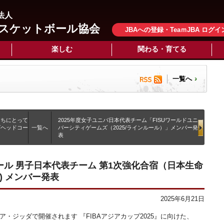
法人
スケットボール協会
JBAへの登録・TeaｍJBA ログイ
楽しむ
関わる・育てる
一覧へ
たちにとって
2025年度女子ユニバ日本代表チーム「FISUワールドユニ
ズヘッドコー
一覧へ
バーシティゲームズ（2025/ラインルール）」メンバー発
表
ボール 男子日本代表チーム 第1次強化合宿（日本生命
) メンバー発表
2025年6月21日
ラビア・ジッダで開催されます 『FIBAアジアカップ2025』に向けた、