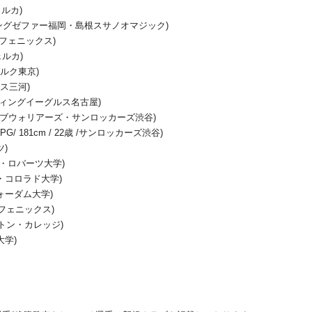
ェルカ)
/ ライジングゼファー福岡・島根スサノオマジック)
ネオフェニックス)
ェルカ)
ルバルク東京)
ース三河)
ファイティングイーグルス名古屋)
州ブレイブウォリアーズ・サンロッカーズ渋谷)
181cm / 22歳 /サンロッカーズ渋谷)
ツ)
ラル・ロバーツ大学)
ザン・コロラド大学)
/フォーダム大学)
ネオフェニックス)
ボストン・カレッジ)
大学)