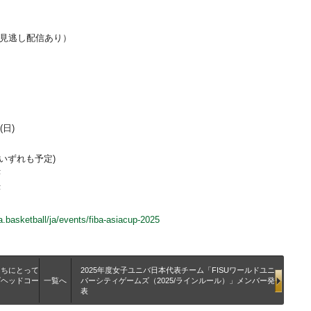
（見逃し配信あり）
(日)
はいずれも予定)
F
F
a.basketball/ja/events/fiba-asiacup-2025
たちにとって
2025年度女子ユニバ日本代表チーム「FISUワールドユニ
ズヘッドコー
一覧へ
バーシティゲームズ（2025/ラインルール）」メンバー発
表