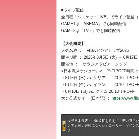
■ライブ配信
全日程「バスケットLIVE」でライブ配信
GAME1は「ABEMA」でも同時配信
GAME2は「TVer」でも同時配信
【大会概要】
大会名称 ： FIBAアジアカップ2025
開催期間 ： 2025年8月5日 (火) ～ 8月17日 
開催地 ： サウジアラビア・ジッダ
<日本戦スケジュール> (※TIPOFF時間
・8月6日 (水) vs. シリア 20:10 TIPOF
・8月8日 (金) vs. イラン 20:10 TIPOF
・8月10日 (日) vs. グアム 20:10 TIPOFF
大会公式サイト (日本語) ：
https://www.fib
女子日本代表：中国遠征を終えて「若い選手
とても良い経験になった」コーリー・ゲイン
チ