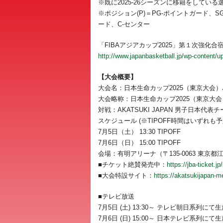
※既に2025-26シーズンに移籍をして
※ポジション(P)＝PG-ポイントガード、
ード、C-センター
「FIBAアジアカップ2025」第１次強化合宿
http://www.japanbasketball.jp/wp-conten
【大会概要】
大会名：日本生命カップ2025（東京大会
大会略称：日本生命カップ2025（東京大会
対戦：AKATSUKI JAPAN 男子日本代表
スケジュール (※TIPOFF時間はいずれも予
7月5日（土） 13:30 TIPOFF
7月6日（日） 15:00 TIPOFF
会場：有明アリーナ（〒135-0063 東京都江
■チケット絶賛発売中：
https://jba-ticket
■大会特設サイト：
https://akatsukijapan-m
■テレビ放送
7月5日 (土) 13:30～ テレビ朝日系列にて
7月6日 (日) 15:00～ 日本テレビ系列にて