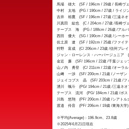
馬場 雄大 (SF / 196cm / 29歳 / 長崎ヴ
中村 太地 (PG / 190cm / 27歳 
吉井 裕鷹 (SF / 196cm / 27歳 /三遠
川真田 紘也 (C / 204cm / 27歳 /長崎ヴ
テーブス 海 (PG / 188cm / 26歳 /ア
西田 優大 (SG / 190cm / 26歳 /シーホ
佐土原 遼 (SF / 192cm / 25歳 /
狩野 富成 (C/ 206cm / 23歳 /信
ジャン・ローレンス・ハーパージュニア (PG/ 
金近 廉 (SF/ 196cm / 22歳 /千葉ジェッ
山ノ内 勇登 (C/ 211cm / 22歳 /オー
山﨑 一渉 (SF/ 200cm / 21歳 /ノー
ジェイコブス 晶 (SF/ 203cm / 21歳 
湧川 颯斗 (PG/ 194cm / 21歳 /三遠
テーブス 流河 (PG/ 184cm / 21歳 /
川島 悠翔 (PF/ 200cm / 20歳 /シアトル
渡邉 伶音 (PF/ 206cm / 19歳 /東海大学)
※平均(Average)：196.9cm、23.8歳
※2025年6月21日現在