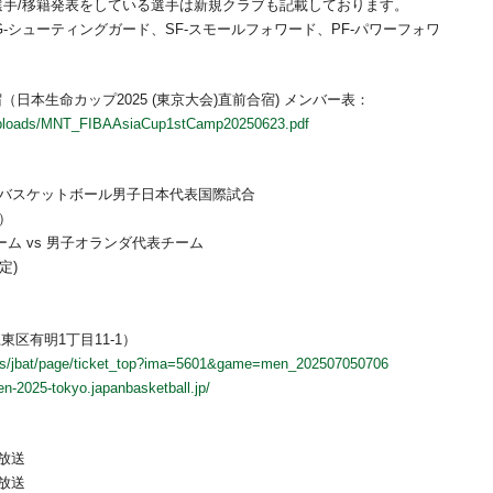
いる選手/移籍発表をしている選手は新規クラブも記載しております。
SG-シューティングガード、SF-スモールフォワード、PF-パワーフォワ
（日本生命カップ2025 (東京大会)直前合宿) メンバー表：
t/uploads/MNT_FIBAAsiaCup1stCamp20250623.pdf
）バスケットボール男子日本代表国際試合
）
チーム vs 男子オランダ代表チーム
定)
東区有明1丁目11-1）
.jp/s/jbat/page/ticket_top?ima=5601&game=men_202507050706
en-2025-tokyo.japanbasketball.jp/
生放送
生放送