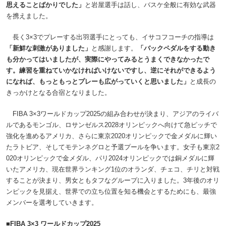
思えることばかりでした」
と岩屋選手は話し、バスケ全般に有効な武器
を携えました。
長く3×3でプレーする出羽選手にとっても、イサコフコーチの指導は
「新鮮な刺激がありました」
と感謝します。
「バックペダルをする動き
も分かってはいましたが、実際にやってみるとうまくできなかったで
す。練習を重ねていかなければいけないですし、逆にそれができるよう
になれば、もっともっとプレーも広がっていくと思いました」
と成長の
きっかけとなる合宿となりました。
FIBA 3×3ワールドカップ2025の組み合わせが決まり、アジアのライバ
ルであるモンゴル、ロサンゼルス2028オリンピックへ向けて急ピッチで
強化を進めるアメリカ、さらに東京2020オリンピックで金メダルに輝い
たラトビア、そしてモテンネグロと予選プールを争います。女子も東京2
020オリンピックで金メダル、パリ2024オリンピックでは銅メダルに輝
いたアメリカ、現在世界ランキング1位のオランダ、チェコ、チリと対戦
することが決まり、男女ともタフなグループに入りました。3年後のオリ
ンピックを見据え、世界での立ち位置を知る機会とするためにも、最強
メンバーを選考していきます。
■FIBA 3×3 ワールドカップ2025