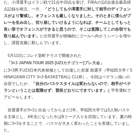
た。小澤選手はイラン戦で21点中20点を挙げ、FIBAの1試合過去最高得
点記録を樹立。一方、
「どうしても小澤選手に対して相手のディフェン
スがより警戒し、オフェンスも厳しくなりました。そのときに僕らがプ
レーを生み出し、切り崩していけるようになれば、チームとしてもっと
良い形でオフェンスができると思うので、そこは意識してこの合宿でも
取り組んでいます」
と出羽選手が積極的にゴールへ向かうシーンを増や
し、課題克服に勤しんでいます。
5月11日にコレド室町テラスで開催された
「3×3 JAPAN TOUR 2025 [U23カテゴリー]プレ大会」
に3×3男子U23日本代表候補として出場した岩屋 頼選手（早稲田大学 / S
HINAGAWA CITY 3×3 BASKETBALL CLUB）。今回はベテラン揃いの
合宿でしたが、
「自分のバスケスタイルは変わらないので、相手がベテ
ランということは意識せず、普段どおりにできています」
と平常運転で
アピールします。
岩屋選手が3×3と出会ってからまだ1年。早稲田大学では5人制バスケ
を主体とし、4年生になった今はBリーグ入りを目指しています。夏の時
期に3×3をすることで、バスケが大きく変わったことを実感していまし
た。