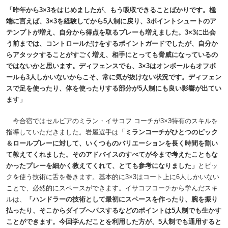
「昨年から3×3をはじめましたが、もう吸収できることばかりです。極
端に言えば、3×3を経験してから5人制に戻り、3ポイントシュートのア
テンプトが増え、自分から得点を取るプレーも増えました。3×3に出会
う前までは、コントロールだけをするポイントガードでしたが、自分か
らアタックすることがすごく増え、相手にとっても脅威になっているの
ではないかと思います。ディフェンスでも、3×3はオンボールもオフボ
ールも3人しかいないからこそ、常に気が抜けない状況です。ディフェン
スで足を使ったり、体を使ったりする部分が5人制にも良い影響が出てい
ます」
今合宿ではセルビアのミラン・イサコフ コーチが3×3特有のスキルを
指導していただきました。岩屋選手は
「ミランコーチがひとつのピック
＆ロールプレーに対して、いくつものバリエーションを長く時間を割い
て教えてくれました。そのアドバイスのすべてが今まで考えたこともな
かったプレーを細かく教えてくれて、とても参考になりました」
とピッ
クを使う技術に舌を巻きます。基本的に3×3はコート上に6人しかいない
ことで、必然的にスペースができます。イサコフコーチから学んだスキ
ルは、
「ハンドラーの技術として最初にスペースを作ったり、腕を振り
払ったり、そこからダイブへパスするなどのポイントは5人制でも生かす
ことができます。今回学んだことを利用した方が、5人制でも通用すると