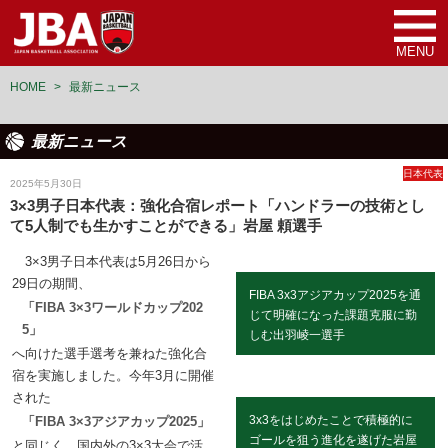
MENU
HOME
>
最新ニュース
最新ニュース
日本代表
2025年5月30日
3×3男子日本代表：強化合宿レポート「ハンドラーの技術とし
て5人制でも生かすことができる」岩屋 頼選手
3×3男子日本代表は5月26日から
29日の期間、
FIBA 3x3アジアカップ2025を通
「FIBA 3×3ワールドカップ202
じて明確になった課題克服に勤
5」
しむ出羽崚一選手
へ向けた選手選考を兼ねた強化合
宿を実施しました。今年3月に開催
された
3x3をはじめたことで積極的に
「FIBA 3×3アジアカップ2025」
ゴールを狙う進化を遂げた岩屋
と同じく、国内外の3×3大会で活