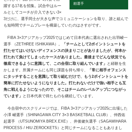
頼選手
躍する17名を招集。試合中はルー
ルとしてコーチが介入できない3×
3だけに、選手同士が大きな声でコミュニケーションを取り、誰と組んで
も短時間でチームプレーを構築していたのはさすがです。
FIBA 3×3アジアカップ2025ではじめて日本代表に選出された出羽崚一
選手 （ZETHREE ISHIKAWA）。
「チームとして2ポイントシュートを
打たせてはいけないディフェンスの決まりごとがありましたが、何本か
打たれて負けてしまったケースがありました。最後までどんな状況でも
徹底できるように意識して、この合宿に取り組んでいます」
と経験を生
かします。所属チームにも同じ課題を持ち帰り、
「常に相手オフェンス
にタッチすることを意識して取り組むだけで、もう2ポイントシュートを
簡単に打たせないようになりました。打たれないだけで強い相手とも互
角に戦えるようになったので、そこはチームのレベルアップにつながっ
ています」
と日本代表で得たものを継続しています。
今合宿中のスクリメージでは、FIBA 3×3アジアカップ2025に出場した
小澤 崚選手（SHINAGAWA CITY 3×3 BASKETBALL CLUB）、仲西佑
起選手 （UTSUNOMIYA BREX.EXE）、井後健矢選手（SAGAMIHARA
PROCESS / HIU ZEROCKETS）と同じチームになることもありまし