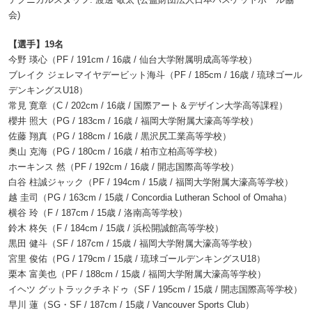
会)
【選手】19名
今野 瑛心（PF / 191cm / 16歳 / 仙台大学附属明成高等学校）
ブレイク ジェレマイヤデービット海斗（PF / 185cm / 16歳 / 琉球ゴール
デンキングスU18）
常見 寛章（C / 202cm / 16歳 / 国際アート＆デザイン大学高等課程）
櫻井 照大（PG / 183cm / 16歳 / 福岡大学附属大濠高等学校）
佐藤 翔真（PG / 188cm / 16歳 / 黒沢尻工業高等学校）
奥山 克海（PG / 180cm / 16歳 / 柏市立柏高等学校）
ホーキンス 然（PF / 192cm / 16歳 / 開志国際高等学校）
白谷 柱誠ジャック（PF / 194cm / 15歳 / 福岡大学附属大濠高等学校）
越 圭司（PG / 163cm / 15歳 / Concordia Lutheran School of Omaha）
横谷 玲（F / 187cm / 15歳 / 洛南高等学校）
鈴木 柊矢（F / 184cm / 15歳 / 浜松開誠館高等学校）
黒田 健斗（SF / 187cm / 15歳 / 福岡大学附属大濠高等学校）
宮里 俊佑（PG / 179cm / 15歳 / 琉球ゴールデンキングスU18）
栗本 富美也（PF / 188cm / 15歳 / 福岡大学附属大濠高等学校）
イヘツ グットラックチネドゥ（SF / 195cm / 15歳 / 開志国際高等学校）
早川 蓮（SG・SF / 187cm / 15歳 / Vancouver Sports Club）