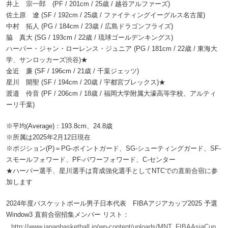
井上 宗一郎 (PF / 201cm / 25歳 / 越谷アルファーズ)
佐土原 遼 (SF / 192cm / 25歳 / ファイティングイーグルス名古屋)
中村 拓人 (PG / 184cm / 23歳 / 広島ドラゴンフライズ)
脇 真大 (SG / 193cm / 22歳 / 琉球ゴールデンキングス)
ハーパー・ジャン・ローレンス・ジュニア (PG / 181cm / 22歳 / 東海大
学、サンロッカーズ渋谷)★
金近 廉 (SF / 196cm / 21歳 / 千葉ジェッツ)
星川 開聖 (SF / 194cm / 20歳 / 宇都宮ブレックス)★
渡邉 伶音 (PF / 206cm / 18歳 / 福岡大学附属大濠高等学校、アルティ
ーリ千葉)
※平均(Average)：193.8cm、24.8歳
※所属は2025年2月12日現在
※ポジション(P)＝PG-ポイントガード、SG-シューティングガード、SF-
スモールフォワード、PF-パワーフォワード、C-センター
★ハーパー選手、星川選手は育成強化選手としてNTCでの直前合宿に参
加します
2024年度バスケットボール男子日本代表 FIBAアジアカップ2025 予選
Window3 直前合宿招集メンバー リスト：
http://www.japanbasketball.jp/wp-content/uploads/MNT_FIBAAsiaCup