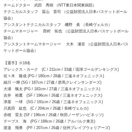
チームドクター 武田 秀樹 （NTT東日本関東病院）
テクニカルスタッフ 冨山 晋司 （公益財団法人日本バスケットボール
協会）
アシスタントテクニカルスタッフ 磯野 眞 （長崎ヴェルカ）
チームマネージャー 西村 拓也 （公益財団法人日本バスケットボール
協会）
アシスタントチームマネージャー 大木 瀬音 （公益財団法人日本バス
ケットボール協会）
【選手】※18名
アレックス・カーク (C / 211cm / 33歳 / 琉球ゴールデンキングス)
佐々木 隆成 (PG / 180cm / 28歳 / 三遠ネオフェニックス)
細川 一輝 (SG / 187cm / 27歳 / 群馬クレインサンダーズ)
大浦 颯太 (PG / 182cm / 27歳 / 三遠ネオフェニックス)
吉井 裕鷹 (SF / 196cm / 26歳 / 三遠ネオフェニックス)
津屋 一球 (SG / 191cm / 26歳 / 三遠ネオフェニックス)
川真田 紘也 (C / 204cm / 26歳 / 長崎ヴェルカ)
赤穂 雷太 (SF / 196cm / 26歳 / 秋田ノーザンハピネッツ)
テーブス 海 (PG / 188cm / 26歳 / アルバルク東京)
渡邉 飛勇 (PF / 207cm / 26歳 / 信州ブレイブウォリアーズ)