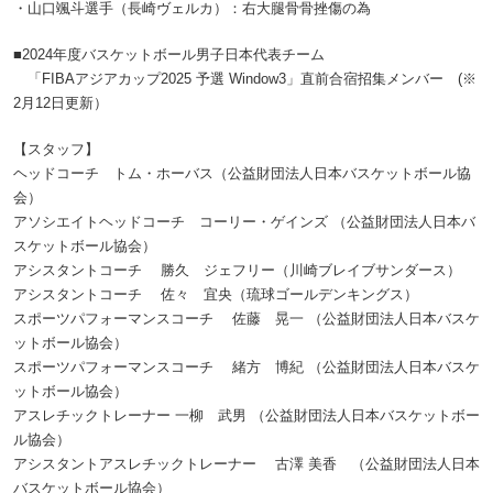
・山口颯斗選手（長崎ヴェルカ）：右大腿骨骨挫傷の為
■2024年度バスケットボール男子日本代表チーム
「FIBAアジアカップ2025 予選 Window3」直前合宿招集メンバー (※
2月12日更新）
【スタッフ】
ヘッドコーチ トム・ホーバス（公益財団法人日本バスケットボール協
会）
アソシエイトヘッドコーチ コーリー・ゲインズ （公益財団法人日本バ
スケットボール協会）
アシスタントコーチ 勝久 ジェフリー（川崎ブレイブサンダース）
アシスタントコーチ 佐々 宜央（琉球ゴールデンキングス）
スポーツパフォーマンスコーチ 佐藤 晃一 （公益財団法人日本バスケ
ットボール協会）
スポーツパフォーマンスコーチ 緒方 博紀 （公益財団法人日本バスケ
ットボール協会）
アスレチックトレーナー 一柳 武男 （公益財団法人日本バスケットボー
ル協会）
アシスタントアスレチックトレーナー 古澤 美香 （公益財団法人日本
バスケットボール協会）