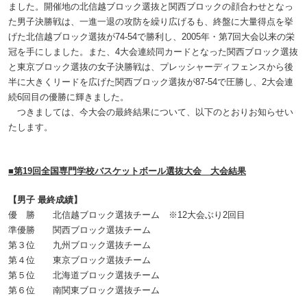
ました。開催地の北信越ブロック選抜と関西ブロックの顔合わせとなっ
た男子決勝戦は、一進一退の攻防を繰り広げるも、終盤に大量得点を挙
げた北信越ブロック選抜が74‐54で勝利し、2005年・第7回大会以来の栄
冠を手にしました。また、4大会連続同カードとなった関西ブロック選抜
と東京ブロック選抜の女子決勝戦は、プレッシャーディフェンスから後
半に大きくリードを広げた関西ブロック選抜が87‐54で圧勝し、2大会連
続6回目の優勝に輝きました。
つきましては、今大会の最終結果について、以下のとおりお知らせい
たします。
■第19回全国専門学校バスケットボール選抜大会 大会結果
【男子 最終成績】
優 勝 北信越ブロック選抜チーム ※12大会ぶり2回目
準優勝 関西ブロック選抜チーム
第３位 九州ブロック選抜チーム
第４位 東京ブロック選抜チーム
第５位 北海道ブロック選抜チーム
第６位 南関東ブロック選抜チーム