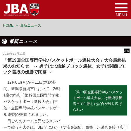
MENU
HOME
>
最新ニュース
最新ニュース
大会
2025年12月11日
「第19回全国専門学校バスケットボール選抜大会」大会最終結
果のお知らせ ～ 男子は北信越ブロック選抜、女子は関西ブロ
ック選抜の優勝で閉幕 ～
12月8日(月)から11日(木)の期
間、新潟県新潟市において、2年に
「第19回全国専門学校バスケッ
1度の祭典「第19回全国専門学校
トボール選抜大会」は新潟県新
バスケットボール選抜大会」(主
潟市で白熱した試合が繰り広げ
催：全国専門学校バスケットボー
られた
ル連盟)が開催されました。
日ごろのチームと異なるメンバ
ーで戦う今大会は、3日間にわたり交流を深め、白熱した試合を繰り広げ