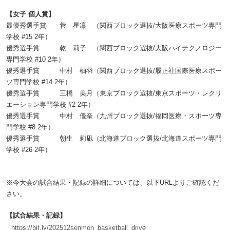
【女子 個人賞】
最優秀選手賞 菅 星凛 （関西ブロック選抜/大阪医療スポーツ専門
学校 #15 2年）
優秀選手賞 乾 莉子 （関西ブロック選抜/大阪ハイテクノロジー
専門学校 #10 2年）
優秀選手賞 中村 柚羽（関西ブロック選抜/履正社国際医療スポー
ツ専門学校 #14 2年）
優秀選手賞 三橋 美月（東京ブロック選抜/東京スポーツ・レクリ
エーション専門学校 #2 2年）
優秀選手賞 中村 優奈（九州ブロック選抜/福岡医療・スポーツ専
門学校 #8 2年）
優秀選手賞 朝生 莉凪（北海道ブロック選抜/北海道スポーツ専門
学校 #26 2年）
※今大会の試合結果・記録の詳細については、以下URLよりご確認くだ
さい。
【試合結果・記録】
https://bit.ly/202512senmon_basketball_drive