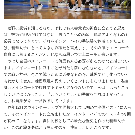
連戦の疲労も溜まるなか、それでも大会最後の舞台に立とうと思え
ば、技術や戦術だけではない、勝つことへの渇望、執念のようなものも
必要になってきます。それをインターハイの準決勝で体感できたこと
は、精華女子にとって大きな収穫だと言えます。その収穫は大上コーチ
自身にも言えることだと、他ならぬ思いで大上コーチが言います。
「やはり全国のメインコートに何度も来る必要があるのかなと感じてい
ます。メインコートに来ることが当たり前にならないと、メインコート
での戦い方や、そこで戦うために必要なものを、練習でどう作っていく
もわかりません。練習環境を変えていくヒントにもなりましたし、私自
身もメインコートで指揮するキャリアが少ないので、今は『もっとこう
していけばよかった』、『こういうところの準備をすればよかった』
と、私自身が今、一番反省しています」
昨年12月のウインターカップで同校としては初めて全国ベスト4に入っ
て、そのメインコートに立ちましたが、インターハイでのベスト4は今回
が初めてになります。夏に同校としての新たな歴史を作った精華女子
が、この経験を冬にどう生かすのか、注目したいところです。