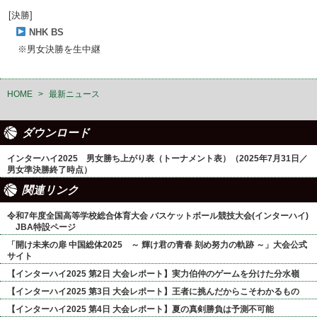
[決勝]
NHK BS
※男女決勝を生中継
HOME
>
最新ニュース
ダウンロード
インターハイ2025 男女勝ち上がり表（トーナメント表）（2025年7月31日／
男女準決勝終了時点）
関連リンク
令和7年度全国高等学校総合体育大会 バスケットボール競技大会(インターハイ)
JBA特設ページ
「開け未来の扉 中国総体2025 ～ 輝け君の青春 刻め努力の軌跡 ～」大会公式
サイト
【インターハイ2025 第2日 大会レポート】実力伯仲のゲームを分けた分水嶺
【インターハイ2025 第3日 大会レポート】王者に挑んだからこそわかるもの
【インターハイ2025 第4日 大会レポート】夏の真剣勝負は予測不可能