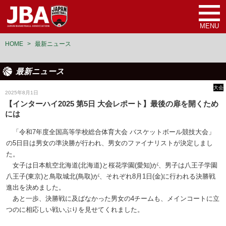
MENU
HOME
>
最新ニュース
最新ニュース
大会
2025年8月1日
【インターハイ2025 第5日 大会レポート】最後の扉を開くため
には
「令和7年度全国高等学校総合体育大会 バスケットボール競技大会」
の5日目は男女の準決勝が行われ、男女のファイナリストが決定しまし
た。
女子は日本航空北海道(北海道)と桜花学園(愛知)が、男子は八王子学園
八王子(東京)と鳥取城北(鳥取)が、それぞれ8月1日(金)に行われる決勝戦
進出を決めました。
あと一歩、決勝戦に及ばなかった男女の4チームも、メインコートに立
つのに相応しい戦いぶりを見せてくれました。