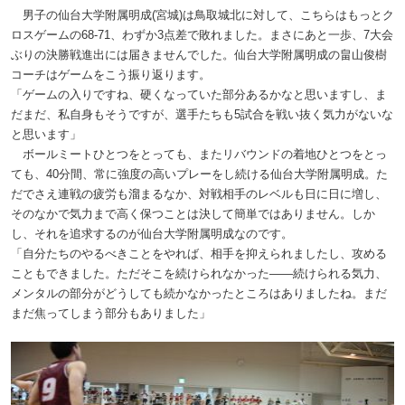
男子の仙台大学附属明成(宮城)は鳥取城北に対して、こちらはもっとク
ロスゲームの68-71、わずか3点差で敗れました。まさにあと一歩、7大会
ぶりの決勝戦進出には届きませんでした。仙台大学附属明成の畠山俊樹
コーチはゲームをこう振り返ります。
「ゲームの入りですね、硬くなっていた部分あるかなと思いますし、ま
だまだ、私自身もそうですが、選手たちも5試合を戦い抜く気力がないな
と思います」
ボールミートひとつをとっても、またリバウンドの着地ひとつをとっ
ても、40分間、常に強度の高いプレーをし続ける仙台大学附属明成。た
だでさえ連戦の疲労も溜まるなか、対戦相手のレベルも日に日に増し、
そのなかで気力まで高く保つことは決して簡単ではありません。しか
し、それを追求するのが仙台大学附属明成なのです。
「自分たちのやるべきことをやれば、相手を抑えられましたし、攻める
こともできました。ただそこを続けられなかった――続けられる気力、
メンタルの部分がどうしても続かなかったところはありましたね。まだ
まだ焦ってしまう部分もありました」