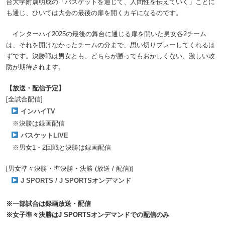
台大学附属明成の「バスケットを通じて、人間性を伝えていく」ことに
も通じ、ひいては大会の最後の扉を開くカギになるのです。
インターハイ2025の最後の舞台に通じる扉を開いた男女各2チーム
は、それを開けなかったチームの分まで、思い切りプレーしてくれるは
ずです。決勝戦は男女とも、どちらが勝ってもおかしくない、激しい攻
防が期待されます。
【放送・配信予定】
[全試合配信]
インハイTV
※決勝は録画配信
バスケットLIVE
※男女1・2回戦と決勝は録画配信
[男女準々決勝・準決勝・決勝 (放送 / 配信)]
J SPORTS / J SPORTSオンデマンド
※一部試合は録画放送・配信
※女子準々決勝はJ SPORTSオンデマンドでの配信のみ