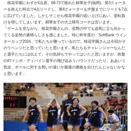
桜花学園にわずか5点差、68-73で敗れた精華女子(福岡)。第3クォータ
ーを終えた時点で4点リードし、第4クォーターも中盤までにリードを7点
に広げていました。しかしそこから桜花学園の追い上げにあい、逆転負
けを喫してしまいます。精華女子の大上晴司コーチは言います。
「ゲームを見ながら、桜花学園さんの、劣勢の中でも必死に立ち向かっ
てくる姿勢の素晴らしさを感じました。特に昨年度の「SoftBank ウイン
ターカップ2024」で私たちが勝っているので。桜花学園さんは今回がそ
のリベンジだと思っていたと思います。私たちもチャレンジャーなんだ
と選手たちには伝えて、その気持ちでやってはいたと思いますが、終盤
の#7イシボ・ディバイン選手の飛び込みリバウンドだったり、ああいう
気迫、ボールに対する勢いの違いが最後の勝敗を分けたんじゃないかな
と思います」