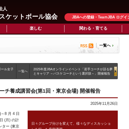
法人
スケットボール協会
JBAへの登録・TeaｍJBA ログイ
楽しむ
関わる・育てる
一覧へ
ボール女子
2025年度JBAオンラインイベント「若手コーチが語る夢
一覧へ
とキャリア ～バスケコーチという選択肢～」開催報告
コーチ養成講習会(第1回・東京会場) 開催報告
2025年11月26日
)～8 月 4 日
日 (月) の計
日々グループ分けを変えて、様々なディスカッショ
ター (東京