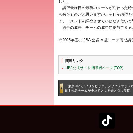
した。
講習最終日の最後のタームが終わった時
ら来たものだと思いますが、それが講習を
て、コメントを締めさせていただきたいと
選手の成長、チームの成功に寄与できる
※2025年度の JBA 公認 A 級コーチ
関連リンク
JBA公式サイト 指導者ページ (TOP)
「東京2025デフリンピック」デフバスケット
日本代表チームが史上初となる金メダル獲得