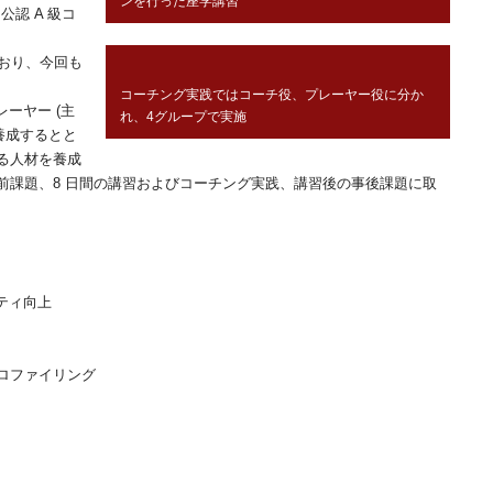
ンを行った座学講習
 公認 A 級コ
ており、今回も
コーチング実践ではコーチ役、プレーヤー役に分か
ーヤー (主
れ、4グループで実施
養成するとと
る人材を養成
前課題、8 日間の講習およびコーチング実践、講習後の事後課題に取
ティ向上
ロファイリング