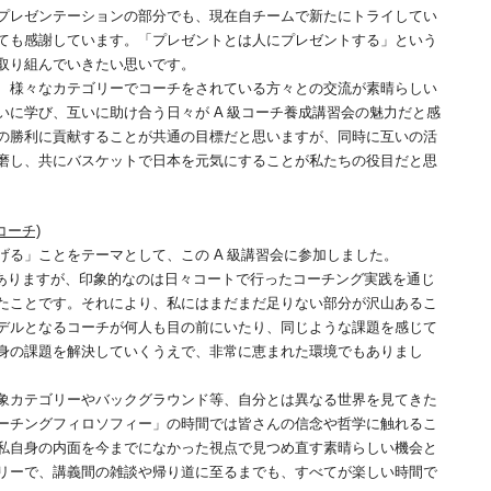
プレゼンテーションの部分でも、現在自チームで新たにトライしてい
ても感謝しています。「プレゼントとは人にプレゼントする」という
取り組んでいきたい思いです。
、様々なカテゴリーでコーチをされている方々との交流が素晴らしい
いに学び、互いに助け合う日々が A 級コーチ養成講習会の魅力だと感
の勝利に貢献することが共通の目標だと思いますが、同時に互いの活
磨し、共にバスケットで日本を元気にすることが私たちの役目だと思
コーチ)
る」ことをテーマとして、この A 級講習会に参加しました。
ありますが、印象的なのは日々コートで行ったコーチング実践を通じ
たことです。それにより、私にはまだまだ足りない部分が沢山あるこ
デルとなるコーチが何人も目の前にいたり、同じような課題を感じて
身の課題を解決していくうえで、非常に恵まれた環境でもありまし
象カテゴリーやバックグラウンド等、自分とは異なる世界を見てきた
ーチングフィロソフィー」の時間では皆さんの信念や哲学に触れるこ
私自身の内面を今までになかった視点で見つめ直す素晴らしい機会と
リーで、講義間の雑談や帰り道に至るまでも、すべてが楽しい時間で