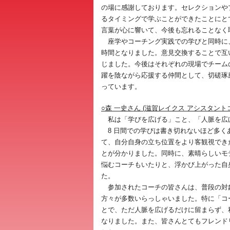
の場に感謝しております。セレクションや
るタイミングで学ぶことができたことにと
言葉が心に響いて、今後も忘れることなく
座学やコーチング実践での学びと同時に
時間となりました。意見交換することで互
じました。今後はそれぞれの現場でチーム
躍を陰ながら応援する仲間として、切磋琢
っています。
○森 一史さん (滋賀レイクス アシスタント
私は「学びを広げる」こと、「人脈を広げ
8 日間での学びは書き切れないほど多く
て、自分自身の立ち位置をより客観視でき
とが分かりました。同時に、素晴らしいモ
悩むコーチもいたりと、浮かび上がった自
た。
参加されたコーチの皆さんは、普段の対
方々が多数いらっしゃいました。特に「コ
とで、ただ人脈を広げるだけに留まらず、
なりました。また、皆さんとてもフレンド