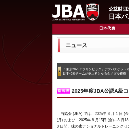
公益財団
日本バ
日本代表
ニュース
「東京2025デフリンピック」デフバスケット
日本代表チームが史上初となる金メダル獲得
2025年度JBA公認A級
当協会 (JBA) では、2025年 8 月 1 日 (金
(月) および、2025年 8 月15日 (金)～8 月18
8 日間、味の素ナショナルトレーニングセン