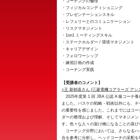
・コーチングの倫理
・フィジカルコンディショニング
・プレゼンテーションスキル
・レフェリーとのコミュニケーション
・リスクマネジメント
・1on1 ミーティングスキル
・ステークホルダー / 環境マネジメント
・キャリアデザイン
・フォロワーシップ
・練習計画の作成
・コーチング実践
【受講者のコメント】
○王 新朝喜さん (三菱電機コアラーズ アシ
2025年度第 1 回 JBA 公認 A 級
ました。バスケの戦略・戦術以外にも、チ
の重要性を感じました。これまでにはコー
ダーの整理および理解、そしてマネジメン
す。色々な人々の架け橋になることの喜び
コーチング分野においては、さらなるハイ
合を参考に分析し、ヘッドコーチの采配を