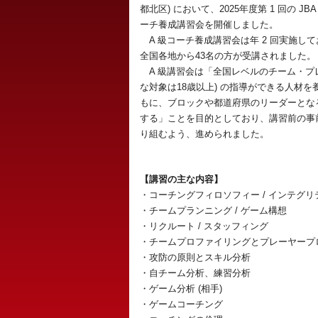
都北区) において、2025年度第 1 回の JBA
ーチ養成講習会を開催しました。
A 級コーチ養成講習会は年 2 回実施し
全国各地から43名の方が受講されました。
A 級講習会は「全国レベルのチーム・プレ
な対象は18歳以上) の指導ができる人材を
もに、ブロックや都道府県のリーダーとな
する」ことを目的としており、講習前の事
り組むよう、進められました。
【講習の主な内容】
・コーチングフィロソフィー / インテグリ
・チームプランニング / ゲーム構想
・リクルート / スタッフィング
・チームプロファイリングとプレーヤープ
・攻防の原則とスキル分析
・自チーム分析、練習分析
・ゲーム分析 (相手)
・ゲームコーチング