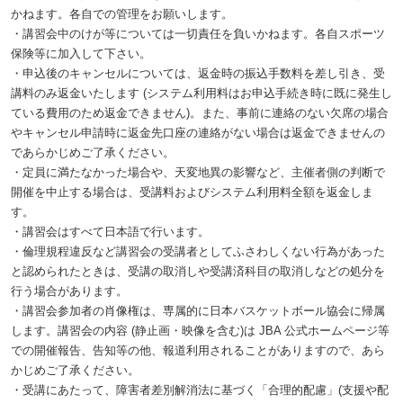
かねます。各自での管理をお願いします。
・講習会中のけが等については一切責任を負いかねます。各自スポーツ
保険等に加入して下さい。
・申込後のキャンセルについては、返金時の振込手数料を差し引き、受
講料のみ返金いたします (システム利用料はお申込手続き時に既に発生し
ている費用のため返金できません)。また、事前に連絡のない欠席の場合
やキャンセル申請時に返金先口座の連絡がない場合は返金できませんの
であらかじめご了承ください。
・定員に満たなかった場合や、天変地異の影響など、主催者側の判断で
開催を中止する場合は、受講料およびシステム利用料全額を返金しま
す。
・講習会はすべて日本語で行います。
・倫理規程違反など講習会の受講者としてふさわしくない行為があった
と認められたときは、受講の取消しや受講済科目の取消しなどの処分を
行う場合があります。
・講習会参加者の肖像権は、専属的に日本バスケットボール協会に帰属
します。講習会の内容 (静止画・映像を含む)は JBA 公式ホームページ等
での開催報告、告知等の他、報道利用されることがありますので、あら
かじめご了承ください。
・受講にあたって、障害者差別解消法に基づく「合理的配慮」(支援や配