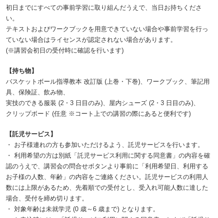
初日までにすべての事前学習に取り組んだうえで、当日お持ちくださ
い。
テキストおよびワークブックを用意できていない場合や事前学習を行っ
ていない場合はライセンスが認定されない場合があります。
(※講習会初日の受付時に確認を行います)
【持ち物】
バスケットボール指導教本 改訂版 (上巻・下巻)、ワークブック、筆記用
具、保険証、飲み物、
実技のできる服装 (2・3 日目のみ)、屋内シューズ (2・3 日目のみ)、
クリップボード (任意 ※コート上での講習の際にあると便利です)
【託児サービス】
・ お子様連れの方も参加いただけるよう、託児サービスを行います。
・ 利用希望の方は別紙「託児サービス利用に関する同意書」の内容を確
認のうえで、講習会の問合せボタンより事前に「利用希望日、利用する
お子様の人数、年齢」の内容をご連絡ください。託児サービスの利用人
数には上限があるため、先着順での受付とし、受入れ可能人数に達した
場合、受付を締め切ります。
・ 対象年齢は未就学児 (0 歳～6 歳まで) となります。