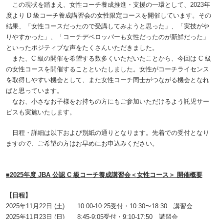
この現状を踏まえ、女性コーチ養成推進・支援の一環として、2023年
度より D 級コーチ養成講習会の女性限定コースを開催しています。その
結果、「女性コースだったので受講してみようと思った」、「実技がや
りやすかった」、「コーチデベロッパーも女性だったのが新鮮だった」
といったポジティブな声をたくさんいただきました。
また、C 級の開催を希望する数多くいただいたことから、今回は C 級
の女性コースを開催することといたしました。女性がコーチライセンス
を取得しやすい機会として、また女性コーチ同士がつながる機会となれ
ばと思っています。
なお、小さなお子様をお持ちの方にもご参加いただけるよう託児サー
ビスも実施いたします。
日程・詳細は以下および別紙の通りとなります。先着での受付となり
ますので、ご希望の方はお早めにお申込みください。
■2025年度 JBA 公認 C 級コーチ養成講習会＜女性コース＞ 開催概要
【日程】
2025年11月22日 (土) 10:00-10:25受付・10:30〜18:30 講習会
2025年11月23日 (日) 8:45-9:05受付・9:10-17:50 講習会