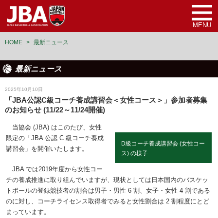
MENU
HOME
>
最新ニュース
最新ニュース
指導者
2025年10月10日
「JBA公認C級コーチ養成講習会＜女性コース＞」参加者募集
のお知らせ (11/22～11/24開催)
当協会 (JBA) はこのたび、女性
限定の「JBA 公認 C 級コーチ養成
D級コーチ養成講習会 (女性コー
講習会」を開催いたします。
ス) の様子
JBA では2019年度から女性コー
チの養成推進に取り組んでいますが、現状としては日本国内のバスケッ
トボールの登録競技者の割合は男子・男性 6 割、女子・女性 4 割である
のに対し、コーチライセンス取得者でみると女性割合は 2 割程度にとど
まっています。