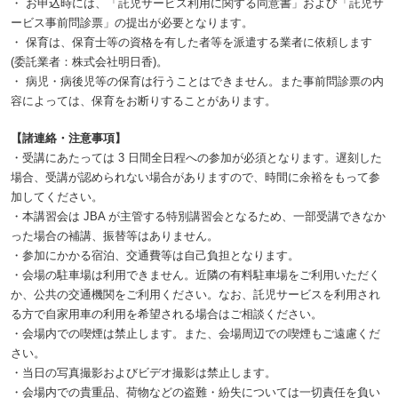
・ お申込時には、「託児サービス利用に関する同意書」および「託児サ
ービス事前問診票」の提出が必要となります。
・ 保育は、保育士等の資格を有した者等を派遣する業者に依頼します
(委託業者：株式会社明日香)。
・ 病児・病後児等の保育は行うことはできません。また事前問診票の内
容によっては、保育をお断りすることがあります。
【諸連絡・注意事項】
・受講にあたっては 3 日間全日程への参加が必須となります。遅刻した
場合、受講が認められない場合がありますので、時間に余裕をもって参
加してください。
・本講習会は JBA が主管する特別講習会となるため、一部受講できなか
った場合の補講、振替等はありません。
・参加にかかる宿泊、交通費等は自己負担となります。
・会場の駐車場は利用できません。近隣の有料駐車場をご利用いただく
か、公共の交通機関をご利用ください。なお、託児サービスを利用され
る方で自家用車の利用を希望される場合はご相談ください。
・会場内での喫煙は禁止します。また、会場周辺での喫煙もご遠慮くだ
さい。
・当日の写真撮影およびビデオ撮影は禁止します。
・会場内での貴重品、荷物などの盗難・紛失については一切責任を負い