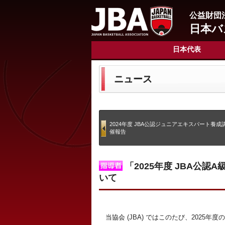
公益財団
日本バ
日本代表
ニュース
2024年度 JBA公認ジュニアエキスパート養
催報告
「2025年度 JBA公
いて
当協会 (JBA) ではこのたび、2025年度