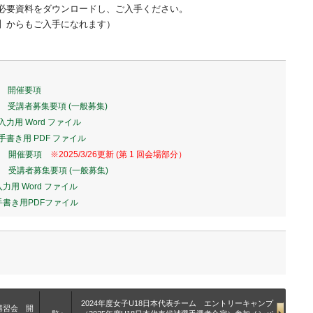
必要資料をダウンロードし、ご入手ください。
ド】からもご入手になれます）
習会 開催要項
習会 受講者募集要項 (一般募集)
入力用 Word ファイル
_手書き用 PDF ファイル
講習会 開催要項
※2025/3/26更新 (第 1 回会場部分）
習会 受講者募集要項 (一般募集)
力用 Word ファイル
_手書き用PDFファイル
2024年度女子U18日本代表チーム エントリーキャンプ
成講習会 開