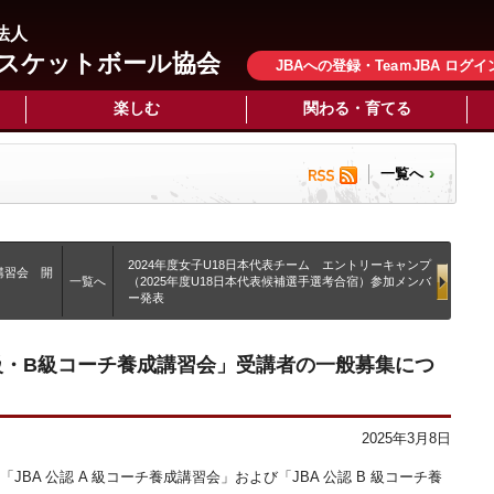
法人
スケットボール協会
JBAへの登録・TeaｍJBA ログイ
楽しむ
関わる・育てる
一覧へ
2024年度女子U18日本代表チーム エントリーキャンプ
成講習会 開
一覧へ
（2025年度U18日本代表候補選手選考合宿）参加メンバ
ー発表
認A級・B級コーチ養成講習会」受講者の一般募集につ
2025年3月8日
の「JBA 公認 A 級コーチ養成講習会」および「JBA 公認 B 級コーチ養