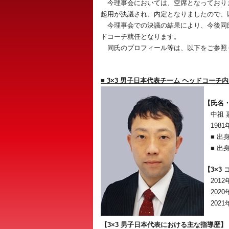
今理事会においては、空席となっておりま
起用が決議され、内定となりましたので、
今理事会での決議の結果により、今後同
ドコーチ就任となります。
同氏のプロフィール等は、以下をご参照
■ 3×3 男子日本代表チーム ヘッドコー
【氏名
中祖 嘉
1981
■ 出
■ 出
【3×3
2012
2020年
2021
【3×3 男子日本代表における主な指導歴】