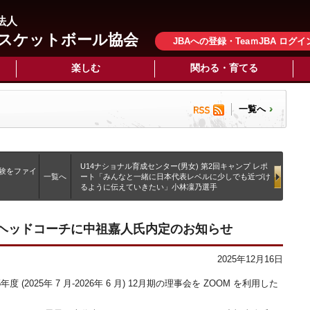
法人
スケットボール協会
JBAへの登録・TeaｍJBA ログイ
楽しむ
関わる・育てる
一覧へ
U14ナショナル育成センター(男女) 第2回キャンプ レポ
経験をファイ
一覧へ
ート「みんなと一緒に日本代表レベルに少しでも近づけ
るように伝えていきたい」小林凜乃選手
ムヘッドコーチに中祖嘉人氏内定のお知らせ
2025年12月16日
年度 (2025年 7 月-2026年 6 月) 12月期の理事会を ZOOM を利用した