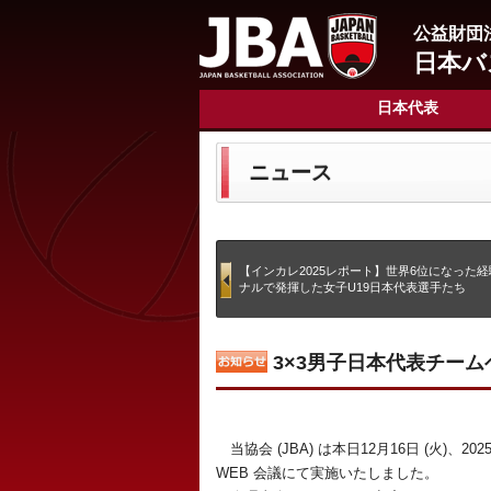
公益財団
日本バ
日本代表
ニュース
【インカレ2025レポート】世界6位になった
ナルで発揮した女子U19日本代表選手たち
3×3男子日本代表チー
当協会 (JBA) は本日12月16日 (火)、2025
WEB 会議にて実施いたしました。