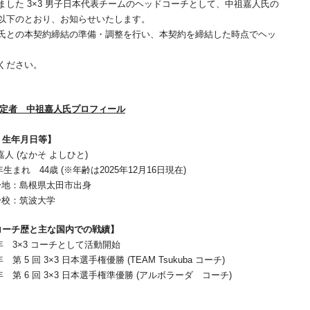
した 3×3 男子日本代表チームのヘッドコーチとして、中祖嘉人氏の
以下のとおり、お知らせいたします。
氏との本契約締結の準備・調整を行い、本契約を締結した時点でヘッ
ください。
チ内定者 中祖嘉人氏プロフィール
・生年月日等】
人 (なかそ よしひと)
年生まれ 44歳 (※年齢は2025年12月16日現在)
身地：島根県太田市出身
身校：筑波大学
 コーチ歴と主な国内での戦績】
年 3×3 コーチとして活動開始
 第 5 回 3×3 日本選手権優勝 (TEAM Tsukuba コーチ)
年 第 6 回 3×3 日本選手権準優勝 (アルボラーダ コーチ)