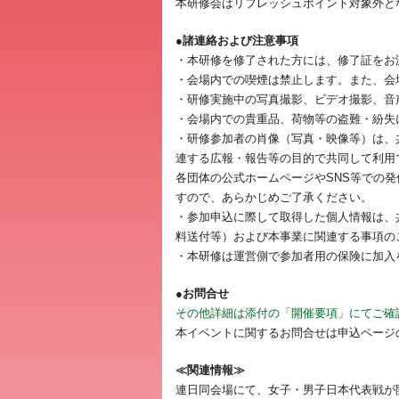
本研修会はリフレッシュポイント対象外と
●諸連絡および注意事項
・本研修を修了された方には、修了証をお
・会場内での喫煙は禁止します。また、会
・研修実施中の写真撮影、ビデオ撮影、音
・会場内での貴重品、荷物等の盗難・紛失
・研修参加者の肖像（写真・映像等）は、
連する広報・報告等の目的で共同して利用
各団体の公式ホームページやSNS等での
すので、あらかじめご了承ください。
・参加申込に際して取得した個人情報は、
料送付等）および本事業に関連する事項の
・本研修は運営側で参加者用の保険に加入
●お問合せ
その他詳細は添付の「開催要項」にてご確
本イベントに関するお問合せは申込ページ
≪関連情報≫
連日同会場にて、女子・男子日本代表戦が