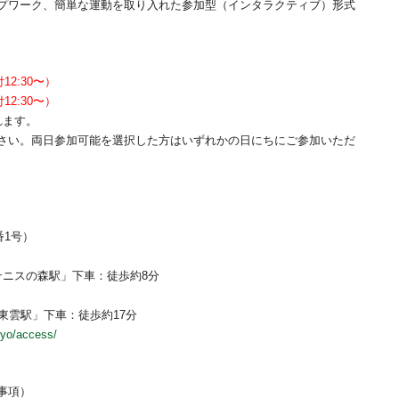
プワーク、簡単な運動を取り入れた参加型（インタラクティブ）形式
付12:30〜）
付12:30〜）
れます。
さい。両日参加可能を選択した方はいずれかの日にちにご参加いただ
番1号）
ニスの森駅」下車：徒歩約8分
東雲駅」下車：徒歩約17分
kyo/access/
事項）