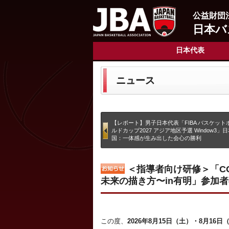
公益財団
日本バ
日本代表
ニュース
【レポート】男子日本代表「FIBA バスケット
ルドカップ2027 アジア地区予選 Window3」日本 
国：一体感が生み出した会心の勝利
＜指導者向け研修＞「CO
未来の描き方〜in有明」参加者
この度、
2026年8月15日（土）・8月16日