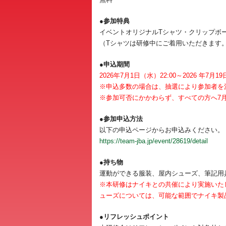
●参加特典
イベントオリジナルTシャツ・クリップボー
（Tシャツは研修中にご着用いただきます
●申込期間
2026年7月1日（水）22:00～2026 年7月19
※申込多数の場合は、抽選により参加者を
※参加可否にかかわらず、すべての方へ7月
●参加申込方法
以下の申込ページからお申込みください。
https://team-jba.jp/event/28619/detail
●持ち物
運動ができる服装、屋内シューズ、筆記用
※本研修はナイキとの共催により実施いた
ューズについては、可能な範囲でナイキ製
●リフレッシュポイント