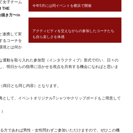
て女子チーム
今年5月には同イベントを横浜で開催
 THE
描き方〜in
アクティビティを交えながらの参加したコーチたち
と連携して実
も自ら楽しさを体感
するコーチを
環境とは何か
な運動を取り入れた参加型（インタラクティブ）形式で行い、日々の
し、明日からの指導に活かせる視点を共有する機会になればと思いま
位（両日とも同じ内容）となります。
典として、イベントオリジナルTシャツやクリップボードもご用意して
。）
している方であれば男性・女性問わずご参加いただけますので、ぜひこの機