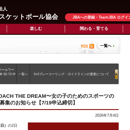
法人
スケットボール協会
JBAへの登録・TeaｍJBA ログイ
楽しむ
関わる・育てる
一覧へ
ボールワー
92-73 中
一覧へ
3×3プレーコーリング・ガイドラインの更新について
ACH THE DREAM〜女の子のためのスポーツの
募集のお知らせ【7/19申込締切】
2026年7月4日
（日）
の2日