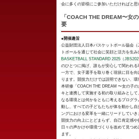
会に多くの皆様にご参加いただければと思
「COACH THE DREAM
要
●開催趣旨
公益財団法人日本バスケットボール協会（
トボールを通じて社会に笑顔と活力を生み出
BASKETBALL STANDARD 2025（JBS20
のひとつに掲げ、誰もが安心して関われる
一方で、女子選手を取り巻く現状に目を向
ります。競技力だけでは説明できない、環
本研修「COACH THE DREAM 〜女
キと連携して実施する初の取り組みとして
なる環境とは何かをともに考えるプログラムです。ナ
動し、すべての子どもたちが体を動かし自
ングにおける変革を一緒にリードしていき
競技力の向上にとどまらず、自己肯定感や
日々の声かけや環境づくりを改めて見つめ
ます。