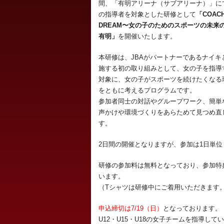
間、「有明アリーナ（サブアリーナ）」に
の指導者を対象とした研修として
「COACH
DREAM〜女の子のためのスポーツの未来の
有明」
を開催いたします。
本研修は、JBAがパートナーであるナイキ
施する初の取り組みとして、女の子を指導
対象に、女の子がスポーツを続けたくなる
をともに考えるプログラムです。
参加者同士の対話やグループワーク、簡単
声かけや環境づくりをあらためて見つめ直
す。
2日間の開催となりますが、参加は1日単
研修の参加料は無料となっており、参加特
います。
（Tシャツは研修中にご着用いただきます
申込締切は7/19（日）
となっております。
U12・U15・U18の女子チームを指導