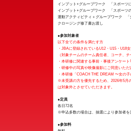
インプット+グループワーク 「スポーツ
インプット+グループワーク 「スポーツ
運動アクティビティ＋グループワーク 「
クロージング修了書お渡し
●参加対象者
以下全ての条件を満たす方
・JBAに登録されているU12・U15・U
（対象チームのチーム責任者、コーチ、チ
・本研修に関連する事前・事後アンケート
・研修中の写真や映像撮影にご同意いただ
・本研修「COACH THE DREAM 
※未受講の方を優先するため、2026年5月の
は対象外とさせていただきます。
●定員
各日72名
※申込多数の場合は、抽選により参加者を
●参加料
無料