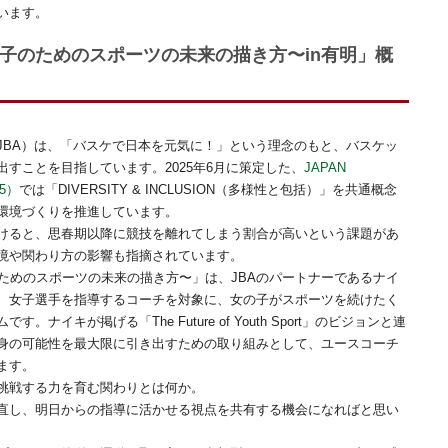
います。
〜女の子のためのスポーツの未来の描き方〜in有明」概
JBA）は、「バスケで日本を元気に！」という理念のもと、バスケッ
すことを目指しています。2025年6月に策定した、
JAPAN
25）
では「DIVERSITY & INCLUSION（多様性と包括）」を共通概念
環境づくりを推進しています。
けると、思春期以降に競技を離れてしまう割合が高いという課題があ
境や関わり方の影響も指摘されています。
の子のためのスポーツの未来の描き方〜」は、JBAのパートナーであるナイ
、女子選手を指導するコーチを対象に、女の子がスポーツを続けたく
イキが掲げる「The Future of Youth Sport」のビジョンと連
身の可能性を最大限に引き出すための取り組みとして、ユースコーチ
ます。
挑戦する力を育む関わりとは何か。
直し、明日からの指導に活かせる視点を共有する機会になればと思い