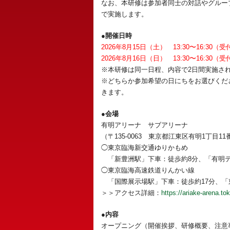
なお、本研修は参加者同士の対話やグルー
で実施します。
●開催日時
2026年8月15日（土） 13:30〜16:30（受
2026年8月16日（日） 13:30〜16:30（受
※本研修は同一日程、内容で2日間実施さ
※どちらか参加希望の日にちをお選びくだ
きます。
●会場
有明アリーナ サブアリーナ
（〒135-0063 東京都江東区有明1丁目11
◯東京臨海新交通ゆりかもめ
「新豊洲駅」下車：徒歩約8分、「有明テ
◯東京臨海高速鉄道りんかい線
「国際展示場駅」下車：徒歩約17分、「
＞＞アクセス詳細：
https://ariake-arena.to
●内容
オープニング（開催挨拶、研修概要、注意