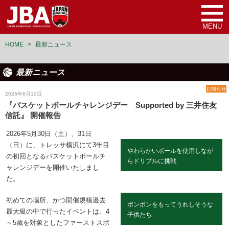
MENU
HOME
>
最新ニュース
最新ニュース
お知らせ
2026年6月10日
『バスケットボールチャレンジデー Supported by 三井住友
信託』 開催報告
2026年5月30日（土）、31日
（日）に、トレッサ横浜にて3年目
やわらかいボールを使用しなが
の初回となるバスケットボールチ
らドリブルに挑戦
ャレンジデーを開催いたしまし
た。
初めての場所、かつ開催規模過去
ポンポンをもってうれしそうな
最大級の中で行ったイベントは、4
子供たち
～5歳を対象としたファーストスポ