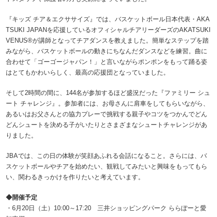
『キッズ チア＆エクササイズ』では、バスケットボール日本代表・AKA
TSUKI JAPANを応援しているオフィシャルチアリーダーズのAKATSUKI
VENUS®が講師となってチアダンスを教えました。簡単なステップを踏
みながら、バスケットボールの動きにちなんだダンスなどを練習。曲に
合わせて「ゴーゴージャパン！」と言いながらポンポンをもって踊る姿
はとてもかわいらしく、最高の応援団となっていました。
そして2時間の間に、144名が参加するほど盛況だった『ファミリー シュ
ート チャレンジ』。参加者には、お母さんに肩車をしてもらいながら、
あるいはお父さんとの協力プレーで挑戦する親子やコツをつかんでどん
どんシュートを決める子がいたりとさまざまなシュートチャレンジがあ
りました。
JBAでは、この日の体験が笑顔あふれる会話になること。さらには、バ
スケットボールやチアを始めたい、観戦してみたいと興味をもってもら
い、関わるきっかけを作りたいと考えています。
◆開催予定
・6月20日（土）10:00～17:20 三井ショッピングパーク ららぽーと愛