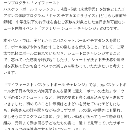
ーツプログラム『マイファースト
バスケットボール チャレンジ』、4歳～6歳（未就学児）を対象としたチ
アダンス体験プログラム『キッズ チア＆エクササイズ』(どちらも事前登
録制)、中学生以下のお子様を含むご家族を対象とした当日参加可能なシ
ュート体験イベント『ファミリー シュート チャレンジ』の3つです。
本イベントでは、子どもたちにバスケットボールやチアダンスを通じ
て、ボール遊びや体を動かすことの楽しさを伝えること。そして、ご家
族で気軽にボールに触れていただき、シュートにチャレンジすること
で、忘れていた感覚を呼び起こしたり、シュートが決まる爽快感や達成
感を家族で分かち合うバスケの楽しみを味わっていただきたいと考えて
います。
『マイファースト バスケットボール チャレンジ』では、元バスケットボ
ール女子日本代表の内海亮子さんを講師に迎え「ボールの太鼓」や「ウ
サギのダンクシュート」など、遊びの要素も多く組み込みながら進めて
いきました。初めてのことに最初はとまどいを見せていた子どもたち
も、内海さんの話を聞きながら少しずつボールの扱いや動きにも慣れ、
楽しそうにプログラムに参加。少し難しい動きがあっても一生懸命取り
組み、元気よく動き回る子どもたちの姿に、近くで見守っていたサポー
トスタッフや保護者の方も笑顔になっていました。