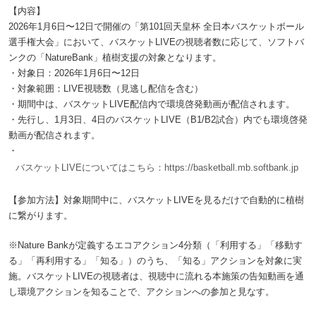
【内容】
2026年1月6日〜12日で開催の「第101回天皇杯 全日本バスケットボール
選手権大会」において、バスケットLIVEの視聴者数に応じて、ソフトバ
ンクの「NatureBank」植樹支援の対象となります。
・対象日：2026年1月6日〜12日
・対象範囲：LIVE視聴数（見逃し配信を含む）
・期間中は、バスケットLIVE配信内で環境啓発動画が配信されます。
・先行し、1月3日、4日のバスケットLIVE（B1/B2試合）内でも環境啓発
動画が配信されます。
・
バスケットLIVEについてはこちら：https://basketball.mb.softbank.jp
【参加方法】対象期間中に、バスケットLIVEを見るだけで自動的に植樹
に繋がります。
※Nature Bankが定義するエコアクション4分類（「利用する」「移動す
る」「再利用する」「知る」）のうち、「知る」アクションを対象に実
施。バスケットLIVEの視聴者は、視聴中に流れる本施策の告知動画を通
し環境アクションを知ることで、アクションへの参加と見なす。