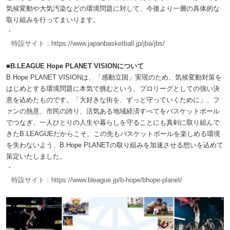
気候変動や大気汚染などの環境問題に対して、今後より一層の具体的な
取り組みを行ってまいります。
・
特設サイト：https://www.japanbasketball.jp/jba/jbs/
■B.LEAGUE Hope PLANET VISIONについて
B.Hope PLANET VISIONは、「感動立国」実現のため、気候変動対策を
はじめとする環境問題に本気で挑むという、プロリーグとしての強い決
意を込めたものです。「大好きな街を、ずっと守っていくために」、フ
ァンの熱意、市民の誇り、活気ある地域経済すべてをバスケットボール
でつなぎ、一人ひとりの人生や暮らしを守ることにも真剣に取り組んで
きたB.LEAGUEだからこそ、この先もバスケットボールを楽しめる環境
を失わないよう、B.Hope PLANETの取り組みを加速させる想いを込めて
策定いたしました。
・
特設サイト：https://www.bleague.jp/b-hope/bhope-planet/