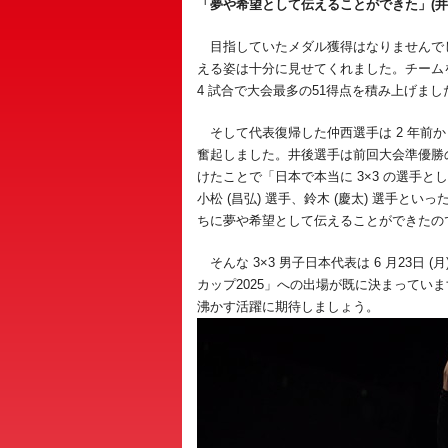
「夢や希望として伝えることができた」(井
目指していたメダル獲得はなりませんでし
える姿は十分に見せてくれました。チームを
4 試合で大会最多の51得点を積み上げまし
そして代表復帰した仲西選手は 2 年前
奮起しました。井後選手は前回大会準優勝
けたことで「日本で本当に 3×3 の選手として
小松 (昌弘) 選手、鈴木 (慶太) 選手
ちに夢や希望として伝えることができたの
そんな 3×3 男子日本代表は 6 月23日 
カップ2025」への出場が既に決まってい
沸かす活躍に期待しましょう。