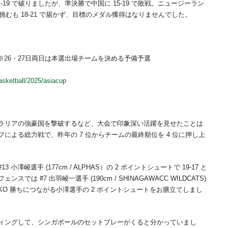
19 で破りましたが、準決勝で中国に 15-19 で敗戦。ニュージーラン
挑むも 18-21 で届かず、目標のメダル獲得はなりませんでした。
 (日) ※26・27日両日は本選出場チームを決める予備予選
etball/2025/asiacup
ラリアの強豪国を撃破するなど、大会で印象深い活躍を見せたことは
による総力戦で、昨年の 7 位からチームの最終順位を 4 位に押し上
崚選手 (177cm / ALPHAS）の 2 ポイントシュートで 19-17 と
 #7 出羽崚一選手 (190cm / SHINAGAWACC WILDCATS)
O 勝ちにつながる小澤選手の 2 ポイントシュートをお膳立てしまし
ィングして、シンガポールのセットプレーがくると分かっていまし