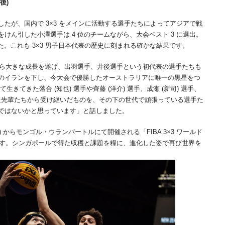
後)
たが、国内で 3×3 をメインに活動する選手たちによってアジアで戦
けん引した小澤選手は 4 位のチームながら、大会ベスト 3 に選出。
た。これも 3×3 男子日本代表の歴史に刻まれる確かな結果です。
から大きな成長を遂げ、出羽選手、井後選手という初代表の選手たちも
のイランを下し、今大会で優勝したオーストラリアに唯一の黒星をつ
生きてきた落合 (知也) 選手や齊藤 (洋介) 選手、成瀬 (新司) 選手、
といった先輩たちから受け継いだものを、その下の世代で頑張っている選手た
ではないかと思っています」と話しました。
(月) からモンゴル・ウランバートルにて開催される「FIBA 3×3 ワールド
ます。シンガポールで得た収穫と課題を糧に、進化した姿で再び世界を