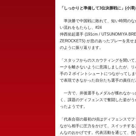
「しっかりと準備して3位決勝戦に」(小澤)
準決勝で中国戦に敗れて、短い時間のなか
い流れをもたらし、#24
仲西佑起選手 (191cm / UTSUNOMIYA BRE
ZEROCKETS) が息のあったプレー
のように振り返ります。
「スタッフからのスカウティングを聞いて
ークを離さないように意識しましたが、リ
手の 2 ポイントシュートにつながってし
で表現できなかった自分たち選手の責任だ
一方で、井後選手もメダルが獲れなかっ
く、課題のディフェンスで奮闘した姿がう
ったようです。
「代表合宿の最初の頃はディフェンスでフ
ながら相手に圧力をかけて、スイッチする
んなのおかげです。代表活動を通じて、僕