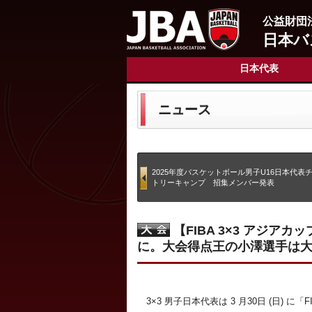
公益財団
日本バ
日本代表
ニュース
2025年度バスケットボール男子U16日本代表
トリーキャンプ 招集メンバー発表
【FIBA 3×3 アジアカッ
に。大会得点王の小澤選手は大会
3×3 男子日本代表は 3 月30日 (日) に