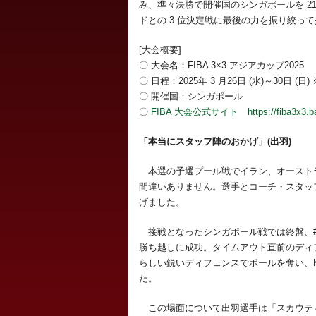
み、準々決勝で開催国のシンガポールを 21-
ドとの 3 位決定戦に最後の力を振り絞って
[大会概要]
〇 大会名：FIBA 3×3 アジアカップ2025
〇 日程：2025年 3 月26日 (水)～30日
〇 開催国：シンガポール
〇
FIBA 大会公式サイト https://fiba3x3.bask
「本当にスタッフ陣のおかげ」(出羽)
本選の予選プール戦でイラン、オースト
間違いありません。選手とコーチ・スタッフ
げました。
接戦となったシンガポール戦では終盤、#13 小澤
勝ち越しに成功。タイムアウト直前のディフェンスでは
らしい鋭いディフェンスでボールを奪い、K
た。
この場面について出羽選手は「スカウテ