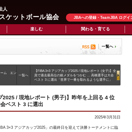
法人
スケットボール協会
JBAへの登録・TeaｍJBA ログイ
楽しむ
関わる・育てる
一覧へ
【FIBA 3×3 アジアカップ2025 / 現地レポート (女子)】全
チーム エン
一覧へ
員で過去最高位の銀メダルをつかむ … 高橋選手は大会
ベスト 3 に選出「世界で一番を取れるような選手に」
プ2025 / 現地レポート (男子)】昨年を上回る 4 位
ベスト 3 に選出
2025年3月31日
「FIBA 3×3 アジアカップ2025」の最終日を迎えて決勝トーナメントに臨