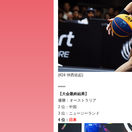
(#24 仲西佑起)
*****
【大会最終結果】
優勝：オーストラリア
2 位：中国
3 位：ニュージーランド
4 位：
日本