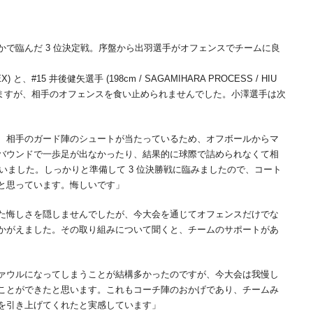
で臨んだ 3 位決定戦。序盤から出羽選手がオフェンスでチームに良
X) と、#15 井後健矢選手 (198cm / SAGAMIHARA PROCESS / HIU
を見せますが、相手のオフェンスを食い止められませんでした。小澤選手は次
、相手のガード陣のシュートが当たっているため、オフボールからマ
バウンドで一歩足が出なかったり、結果的に球際で詰められなくて相
まいました。しっかりと準備して 3 位決勝戦に臨みましたので、コート
と思っています。悔しいです」
た悔しさを隠しませんでしたが、今大会を通じてオフェンスだけでな
かがえました。その取り組みについて聞くと、チームのサポートがあ
ァウルになってしまうことが結構多かったのですが、今大会は我慢し
ことができたと思います。これもコーチ陣のおかげであり、チームみ
を引き上げてくれたと実感しています」