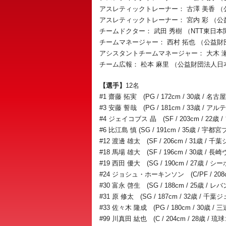
アスレティックトレーナー： 古澤 美香 
アスレティックトレーナー： 宮内 彩 （
チームドクター： 武田 秀樹 （NTT東日
チームマネージャー： 西村 拓也 （公益
アシスタントチームマネージャー： 大木 
チーム広報： 松本 麻里 （公益財団法人
【選手】
12名
#1 齋藤 拓実 (PG / 172cm / 30歳 
#3 安藤 誓哉 (PG / 181cm / 33歳 / 
#4 ジェイコブス 晶 (SF / 203cm / 22歳
#6 比江島 慎 (SG / 191cm / 35歳 / 宇
#12 渡邊 雄太 (SF / 206cm / 31歳 / 千
#18 馬場 雄大 (SF / 196cm / 30歳 / 長
#19 西田 優大 (SG / 190cm / 27歳 / 
#24 ジョシュ・ホーキンソン (C/PF / 208
#30 富永 啓生 (SG / 188cm / 25歳 / 
#31 原 修太 (SG / 187cm / 32歳 / 千葉
#33 佐々木 隆成 (PG / 180cm / 30歳
#99 川真田 紘也 (C / 204cm / 28歳 