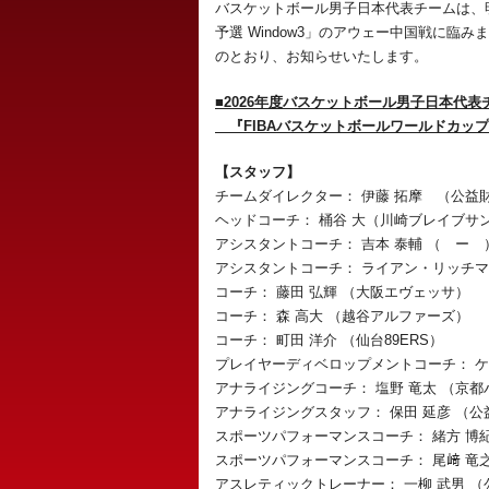
バスケットボール男子日本代表チームは、明日(
予選 Window3」のアウェー中国戦に臨
のとおり、お知らせいたします。
■2026年度バスケットボール男子日本代表
『FIBAバスケットボールワールドカップ202
【スタッフ】
チームダイレクター： 伊藤 拓摩 （公益
ヘッドコーチ： 桶谷 大（川崎ブレイブサ
アシスタントコーチ： 吉本 泰輔 （ ー 
アシスタントコーチ： ライアン・リッチマ
コーチ： 藤田 弘輝 （大阪エヴェッサ）
コーチ： 森 高大 （越谷アルファーズ）
コーチ： 町田 洋介 （仙台89ERS）
プレイヤーディベロップメントコーチ： ケ
アナライジングコーチ： 塩野 竜太 （京
アナライジングスタッフ： 保田 延彦 （
スポーツパフォーマンスコーチ： 緒方 博
スポーツパフォーマンスコーチ： 尾﨑 竜
アスレティックトレーナー： 一柳 武男 