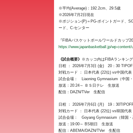
※平均(Average)：192.2cm、29.5歳
※2026年7月2日現在
※ポジション(P)＝PG-ポイントガード、
ード、C-センター
『FIBAバスケットボールワールドカップ202
https://www.japanbasketball.jp/wp-cont
《試合概要》
※カッコ内はFIBAランキング
日程 ： 2026年7月3日 (金) 20：30 TIPOF
対戦カード ： 日本代表 (22位) vs中国代表 (
試合会場： Liaoning Gymnasium（中
放送：20:24～ ＢＳ日テレ 生放送
配信：DAZN/TVer 生配信
日程 ： 2026年7月6日 (月) 19：30TIPOF
対戦カード ： 日本代表 (22位) vs韓国代表 (
試合会場： Goyang Gymnasium（韓国
放送：19:00～ BS朝日 生放送
配信：ABEMA/DAZN/TVer 生配信