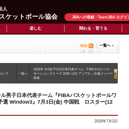
法人
スケットボール協会
JBAへの登録・TeaｍJBA ログイ
楽しむ
関わる・育てる
一覧へ
2026年 3×3女子U21日本代表チーム「FIBA 3×3ユース・
ついて
一覧へ
ネーションズリーグ 2026 -U21 アジア2-」出場メンバー
発表
ール男子日本代表チーム『FIBAバスケットボールワ
選 Window3』7月3日(金) 中国戦 ロスター(12
2026年7月2日