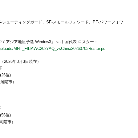
SG-シューティングガード、SF-スモールフォワード、PF-パワーフォワ
7 アジア地区予選 Window3』 vs中国代表 ロスター：
ent/uploads/MNT_FIBAWC2027AQ_vsChina20260703Roster.pdf
（2026年3月3日現在）
F
26位)
国・瀋陽市）
F
56位)
・高陽市）