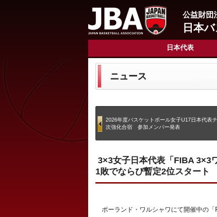
公益財団
日本バ
日本代表
ニュース
2026年度バスケットボール女子U17日本代表
次強化合宿 参加メンバー発表
3×3女子日本代表「FIBA 3
1敗でならび暫定2位スタート
ポーランド・ワルシャワにて開催中の「FIB