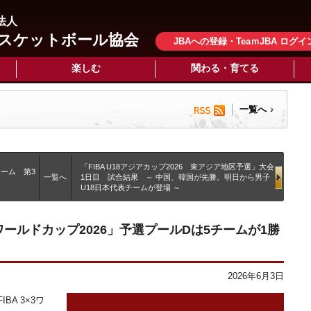
法人
スケットボール協会
JBAへの登録・TeaｍJBA ログイ
楽しむ
関わる・育てる
一覧へ
「FIBA U18アジアカップ2026 東アジア地区予選」大会
チーム 第3
一覧へ
1日目 試合結果 ～ 中国、韓国が先勝。明日から男子
U18日本代表チームが登場 ～
×3ワールドカップ2026」予選プールDは5チームが1勝
2026年6月3日
A 3×3ワ