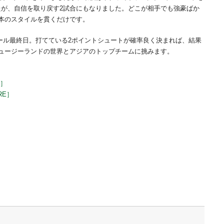
したが、自信を取り戻す2試合にもなりました。どこが相手でも強豪ばか
本のスタイルを貫くだけです。
プール最終日。打てている2ポイントシュートが確率良く決まれば、結果
ュージーランドの世界とアジアのトップチームに挑みます。
E］
RE］