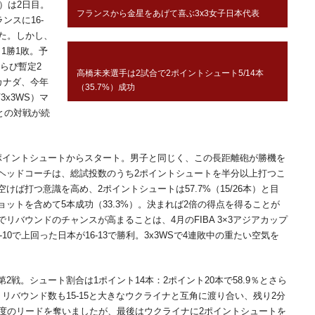
）は2日目。
フランスから金星をあげて喜ぶ3x3女子日本代表
ンスに16-
た。しかし、
1勝1敗。予
らび暫定2
高橋未来選手は2試合で2ポイントシュート5/14本
カナダ、今年
（35.7%）成功
3x3WS）マ
との対戦が続
イントシュートからスタート。男子と同じく、この長距離砲が勝機を
ヘッドコーチは、総試投数のうち2ポイントシュートを半分以上打つこ
ば打つ意識を高め、2ポイントシュートは57.7%（15/26本）と目
ットを含めて5本成功（33.3%）。決まれば2倍の得点を得ることが
リバウンドのチャンスが高まることは、4月のFIBA 3×3アジアカップ
-10で上回った日本が16-13で勝利。3x3WSで4連敗中の重たい空気を
戦。シュート割合は1ポイント14本：2ポイント20本で58.9％とさら
リバウンド数も15-15と大きなウクライナと互角に渡り合い、残り2分
3度のリードを奪いましたが、最後はウクライナに2ポイントシュートを