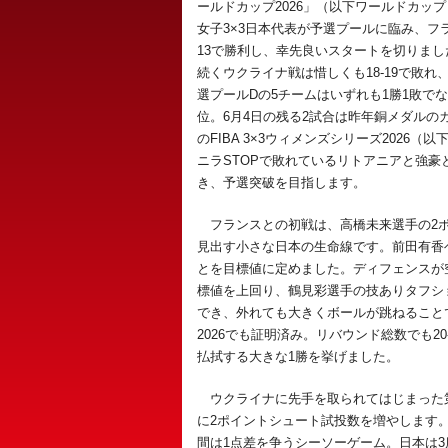
ールドカップ2026」（以下ワールドカップ
女子3×3日本代表が予選プールに臨み、フラ
13で勝利し、幸先良いスタートを切りまし
続くウクライナ戦は惜しくも18-19で敗れ、
選プールDの5チームはいずれも1勝1敗でな
位。6月4日の残る2試合は昨年銅メダルの
のFIBA 3×3ウィメンズシリーズ2026（以下
ニラSTOPで敗れているリトアニアと強豪
き、予選突破を目指します。
フランスとの初戦は、高橋未来選手の2ポ
見出す小さな日本の生命線です。前田有香
とを目標値に定めました。ディフェンスが空け
標値を上回り、鶴見彩選手の技ありタフショ
でき、外れても大きくボールが跳ねることで
2026でも証明済み。リバウンド総数でも20
払拭する大きな1勝を挙げました。
ウクライナに先手を取られてはじまった第2
に2ポイントシュート試投数を増やします。
間は1点差を争うシーソーゲーム。日本は