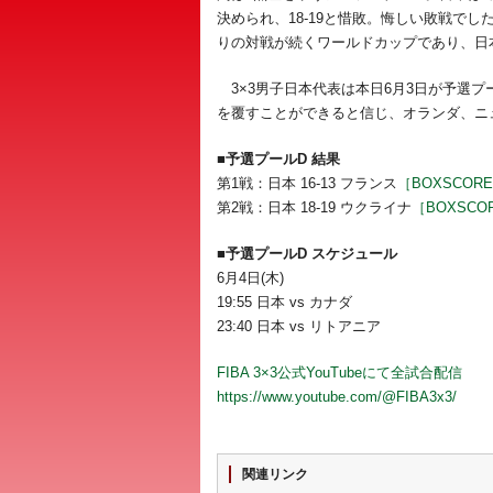
決められ、18-19と惜敗。悔しい敗戦で
りの対戦が続くワールドカップであり、日
3×3男子日本代表は本日6月3日が予選
を覆すことができると信じ、オランダ、ニ
■予選プールD 結果
第1戦：日本 16-13 フランス
［BOXSCOR
第2戦：日本 18-19 ウクライナ
［BOXSCO
■予選プールD スケジュール
6月4日(木)
19:55 日本 vs カナダ
23:40 日本 vs リトアニア
FIBA 3×3公式YouTubeにて全試合配信
https://www.youtube.com/@FIBA3x3/
関連リンク