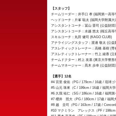
【スタッフ】
チームリーダー：井手口 孝 (福岡第一高等
ヘッドコーチ：片峯 聡太 (福岡大学附属大
アシスタントコーチ：冨山 晋司 (公益財
アシスタントコーチ：水越 悠太 (桜丘高等
スキルコーチ：丸田 健司 (KAGO CLUB)
アナライジングスタッフ：渡邊 敬太 (公
アスレティックトレーナー：高橋 基樹 (専
アスレティックトレーナー：竹上 綾香 (
チームドクター：村上 友基 (東京大学整
チームマネージャー：髙木 歩幸 (公益財
【選手】12名
#4 宮里 俊佑（PG / 179cm / 16歳 / 
#5 山元 珠來（C / 199cm / 16歳 / 
#6 久我 祐仁（SG / 186cm / 16歳 / 
#7 櫻井 照大（PG / 180cm / 17歳 
#8 越 圭司（PG / 163cm / 17歳 / Concordi
#10 マクミラン アレックス（PF / 198c