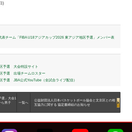
日)
表チーム「FIBA U18アジアカップ2026 東アジア地区予選」メンバー表
ア地区予選 大会特設サイト
ジア地区予選 出場チームロスター
地区予選 JBA公式YouTube（全試合ライブ配信）
区予選」大会1
公益財団法人日本バスケットボール協会と文京区との相
から男子
一覧へ
互協力に関する 協定書締結のお知らせ