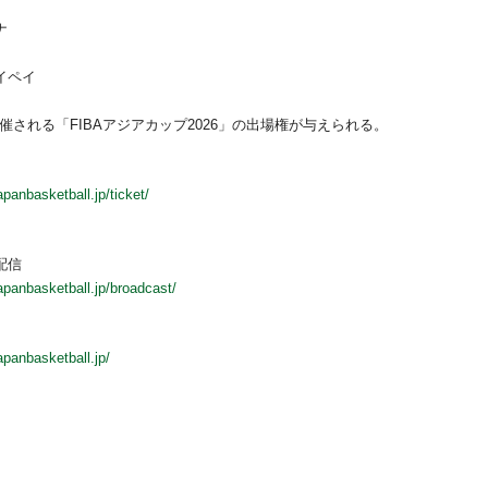
ナ
タイペイ
開催される「FIBAアジアカップ2026」の出場権が与えられる。
apanbasketball.jp/ticket/
配信
apanbasketball.jp/broadcast/
apanbasketball.jp/