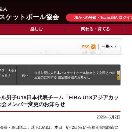
法人
スケットボール協会
JBAへの登録・TeaｍJBA ログイ
楽しむ
関わる・育てる
一覧へ
区予選」大会1
公益財団法人日本バスケットボール協会と文京区との相
から男子
一覧へ
互協力に関する 協定書締結のお知らせ
ル男子U18日本代表チーム「FIBA U18アジアカッ
」大会メンバー変更のお知らせ
2026年6月2日
長・島田慎二：以下JBA)は、本日、6月2日(火)から福岡県福岡市に