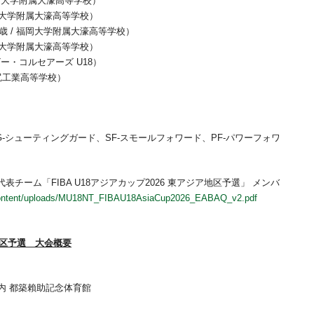
 / 福岡大学附属大濠高等学校）
 / 福岡大学附属大濠高等学校）
 17歳 / 福岡大学附属大濠高等学校）
 / 福岡大学附属大濠高等学校）
 横浜ビー・コルセアーズ U18）
 黒沢尻工業高等学校）
SG-シューティングガード、SF-スモールフォワード、PF-パワーフォワ
表チーム「FIBA U18アジアカップ2026 東アジア地区予選」 メンバ
p-content/uploads/MU18NT_FIBAU18AsiaCup2026_EABAQ_v2.pdf
ア地区予選 大会概要
内 都築賴助記念体育館