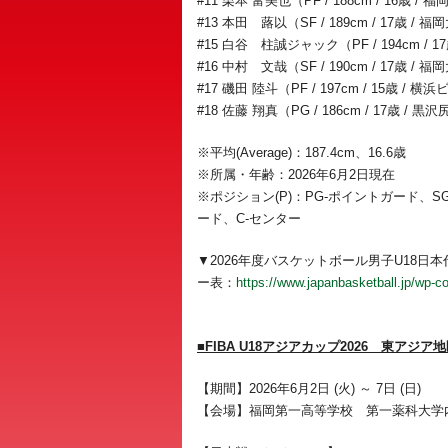
#11 栗本 富美也（PF / 188cm / 16歳
#13 本田 蕗以（SF / 189cm / 17歳
#15 白谷 柱誠ジャック（PF / 194cm /
#16 中村 文哉（SF / 190cm / 17歳
#17 磯田 陸斗（PF / 197cm / 15歳 /
#18 佐藤 翔真（PG / 186cm / 17歳 /
※平均(Average)：187.4cm、16.6歳
※所属・年齢：2026年6月2日現在
※ポジション(P)：PG-ポイントガード、
ード、C-センター
▼2026年度バスケットボール男子U18日本代
ー表：
https://www.japanbasketball.jp/w
■FIBA U18アジアカップ2026 東アジ
【期間】2026年6月2日 (火) ～ 7日 (日)
【会場】福岡第一高等学校 第一薬科大学